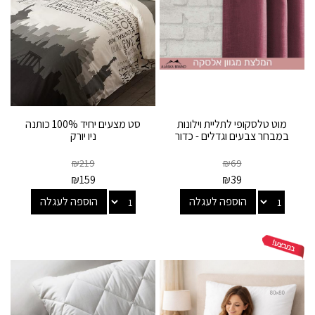
מוט טלסקופי לתליית וילונות
סט מצעים יחיד 100% כותנה
במבחר צבעים וגדלים - כדור
ניו יורק
₪
219
₪
69
₪
159
₪
39
הוספה לעגלה
הוספה לעגלה