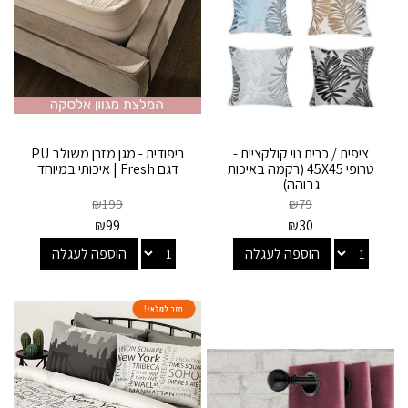
ציפית / כרית נוי קולקציית -
ריפודית - מגן מזרן משולב PU
טרופי 45X45 (רקמה באיכות
דגם Fresh | איכותי במיוחד
גבוהה)
₪
199
₪
79
₪
99
₪
30
הוספה לעגלה
הוספה לעגלה