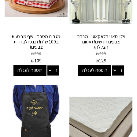
וילון סאני בלאקאוט - מבחר
מגבות מטבח - שף מבצע 6
צבעים חדשים! (אטום
ב109 ש"ח! (כנסו לבחירת
הצללה)
צבעים)
₪
200
₪
229
₪
109
₪
129
הוספה לעגלה
הוספה לעגלה