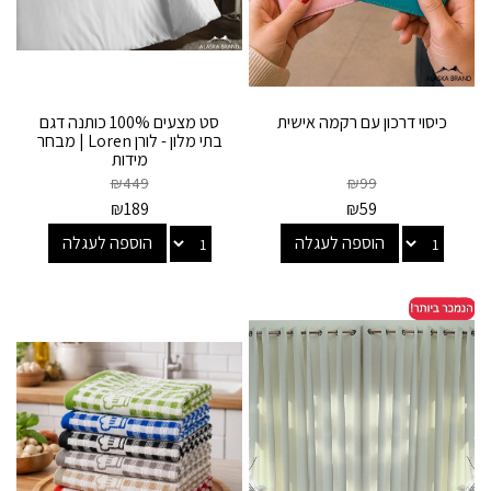
כיסוי דרכון עם רקמה אישית
סט מצעים 100% כותנה דגם
בתי מלון - לורן Loren | מבחר
מידות
₪
449
₪
99
₪
189
₪
59
הוספה לעגלה
הוספה לעגלה