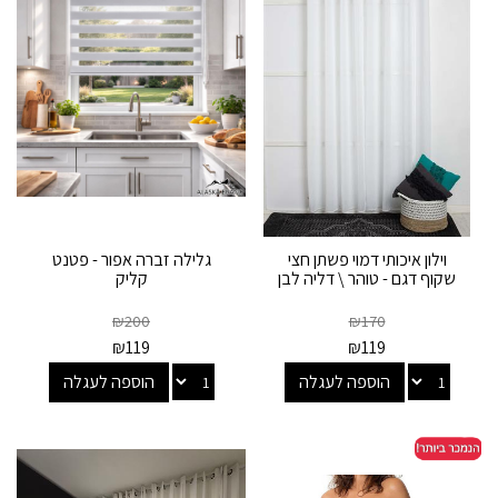
וילון איכותי דמוי פשתן חצי
גלילה זברה אפור - פטנט
שקוף דגם - טוהר \ דליה לבן
קליק
₪
200
₪
170
₪
119
₪
119
הוספה לעגלה
הוספה לעגלה