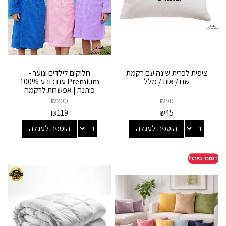
ציפית לכרית שינה עם רקמת
חלוקים לילדים ונוער -
שם / אות / מלל
Premium עם כובע 100%
כותנה | אפשרות לרקמה
אישית
₪
200
₪
90
₪
119
₪
45
הוספה לעגלה
הוספה לעגלה