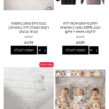
חלוק פרימיום איכותי ללא
בובת פילון מתוק בתוספת
כובע 100% כותנה | אפשרות
רקמת תעודת לידה באוזניים |
לרקמה אישית + אייקון
מבחר צבעים
ומגבת...
₪
350
₪
300
₪
249
₪
189
הוספה לעגלה
הוספה לעגלה