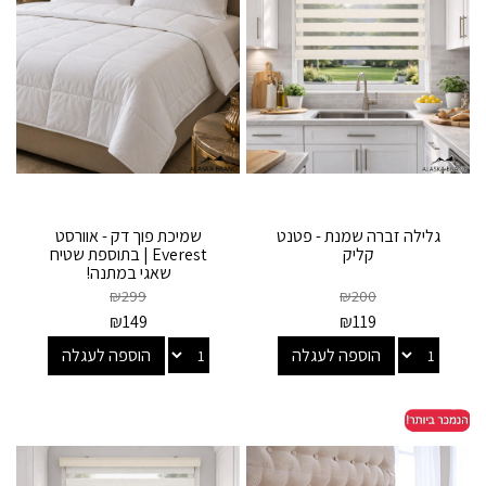
גלילה זברה שמנת - פטנט
שמיכת פוך דק - אוורסט
קליק
Everest | בתוספת שטיח
שאגי במתנה!
₪
299
₪
200
₪
149
₪
119
הוספה לעגלה
הוספה לעגלה