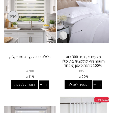
מצעים יוקרתיים 300 חוט
גלילה זברה עץ - פטנט קליק
Premium קולקציית בתי מלון
100% כותנה סאטן (מבחר
מידות)
₪
200
₪
530
₪
119
₪
229
הוספה לעגלה
הוספה לעגלה