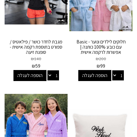
חלוקים לילדים ונוער - Basic
מגבת לחדר כושר / פילאטיס /
עם כובע 100% כותנה |
ספורט בתוספת רקמה אישית -
אפשרות לרקמה אישית
סופגת זיעה
₪
140
₪
200
₪
59
₪
99
הוספה לעגלה
הוספה לעגלה