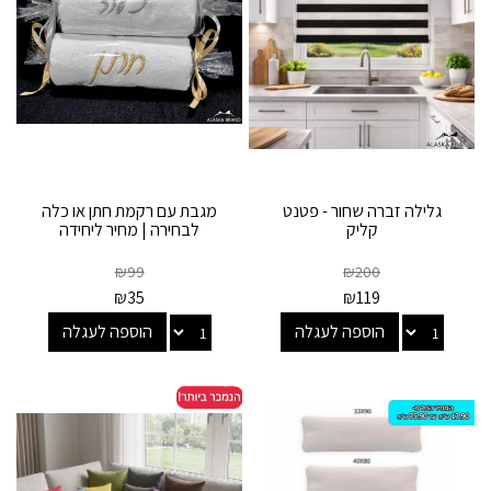
גלילה זברה שחור - פטנט
מגבת עם רקמת חתן או כלה
קליק
לבחירה | מחיר ליחידה
₪
99
₪
200
₪
35
₪
119
הוספה לעגלה
הוספה לעגלה