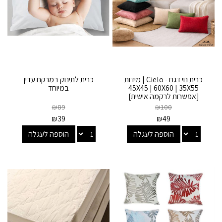
כרית נוי דגם - Cielo | מידות
כרית לתינוק במרקם עדין
45X45 | 60X60 | 35X55
במיוחד
[אפשרות לרקמה אישית]
₪
89
₪
100
₪
39
₪
49
הוספה לעגלה
הוספה לעגלה