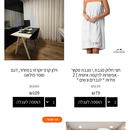
חצי חלוק מגבת \ מגבת סקוץ'
וילון קרפ יוקרתי במיוחד, דגם
- אפשרות לרקמה אישית | 2
סופר מילאנו
מידות * לגברים ונשים *
₪
200
₪
139
₪
109
₪
79
הוספה לעגלה
הוספה לעגלה