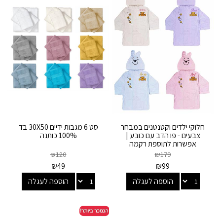
חלוקי ילדים וקטנטנים במבחר
סט 6 מגבות ידיים 30X50 בד
צבעים - פו הדב עם כובע |
100% כותנה
אפשרות לתוספת רקמה
אישית
₪
120
₪
179
₪
49
₪
99
הוספה לעגלה
הוספה לעגלה