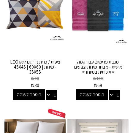
מגבת פרימיום עם רקמה
ציפית / כרית נוי דגם ליאו LEO
אישית - מבחר מידות וצבעים
- מידות 45X45 | 60X60 |
⭐איכותית במיוחד⭐
35X55
₪
90
₪
159
₪
30
₪
69
הוספה לעגלה
הוספה לעגלה