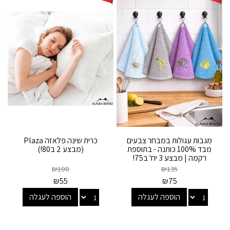
מגבות עגולות במבחר צבעים
כרית שינה פלאזה Plaza
מבד 100% כותנה - בתוספת
(מבצע 2 ב80!)
רקמה | מבצע 3 יח' ב75!
₪
100
₪
135
₪
55
₪
75
הוספה לעגלה
הוספה לעגלה