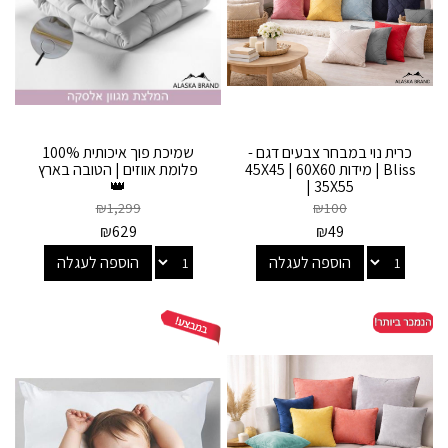
כרית נוי במבחר צבעים דגם -
שמיכת פוך איכותית 100%
Bliss | מידות 45X45 | 60X60
פלומת אווזים | הטובה בארץ
👑
| 35X55
₪
1,299
₪
100
₪
629
₪
49
הוספה לעגלה
הוספה לעגלה