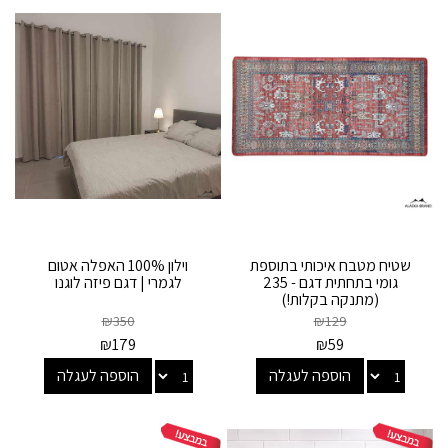
שטיח מטבח איכותי בתוספת
וילון 100% האפלה אטום
גומי בתחתית דגם - 235
לגמרי | דגם פיזה לוגנו
(מתנקה בקלות!)
₪
350
₪
129
₪
179
₪
59
הוספה לעגלה
הוספה לעגלה