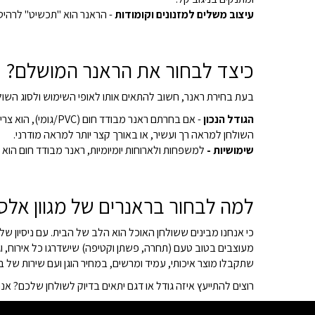
עיצוב משלים למזנונים וקומודות
- הראנר הוא "תכשיט" לרהיטי
כיצד לבחור את הראנר המושלם?
בעת בחירת ראנר, חשוב להתאים אותו לאופי השימוש ולסוג השול
הגודל הנכון
- אם בחרתם ראנר 
השולחן למראה רך ועשיר, או באורך קצר יותר למראה מודרני.
שימושיות -
למשפחות ולארוחות יומיומיות, ראנר מבודד חום הוא 
למה לבחור בראנרים של מגוון אל
מעוצבים בטוב טעם (תחרה, פשתן וקטיפה) שישדרגו כל אירוח, וג
שתקבלו מוצר איכותי, עמיד ומרשים, במחיר הוגן ועם שירות של בי
רוצים להתייעץ איזה גודל או דגם יתאים בדיוק לשולחן שלכם? אנחנו כאן בשבילכם. צרו איתנו קשר במספר 026731444