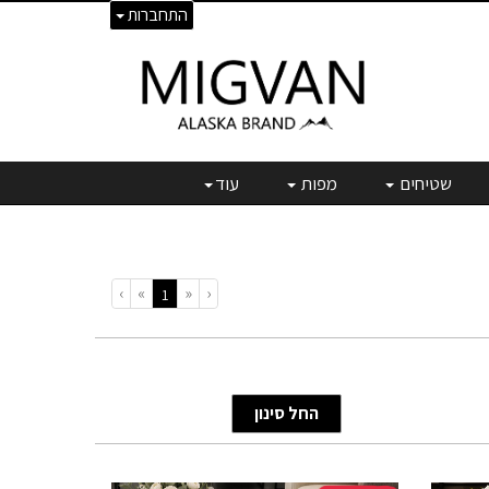
התחברות
שטיחים
מפות
עוד
›
»
«
‹
(current)
1