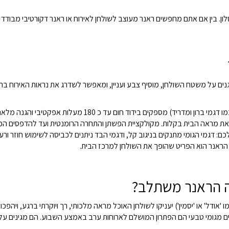
. בין אם אתם מחפשים ראנר מעוצב לשולחן לאירוח או ראנר דקורטיבי מבודד חו
נים על משטח השולחן, מוסיף צבע ועניין, ומאפשר לשדרג את נראות האירוח ברג
חום עד כ 180 מעלות אפקטיבי והגנה מלאה מפני רטיבות, ושומרים על השולחן שלכם כמו חדש.
את מראה הבית בקלות. מקולקציית הפשתן והתחרה הרומנטית ועד להדפסים המודרנ
ם: דגמי הגומי מתנקים בניגוב קל, ודגמי הבד ניתנים לכביסה לשימוש חוזר ורענ
י, הראנר הוא הפריט שהופך את השולחן למרכז הבית.
פה הראנר משתלב?
אודל' או 'יסמין') יעניקו לשולחן האוכל מראה מלכותי, רך ויוקרתי ברגע, ויהפכו
ם מגומי טבעי הם הפתרון המושלם לארוחות ערב באמצע השבוע. הם מגינים על הש