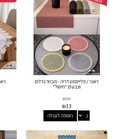
ראנר / פלייסמט דריה - מבחר גדלים
ראנ
וצבעים *חיסול*
₪
59
₪
13
הוספה לעגלה