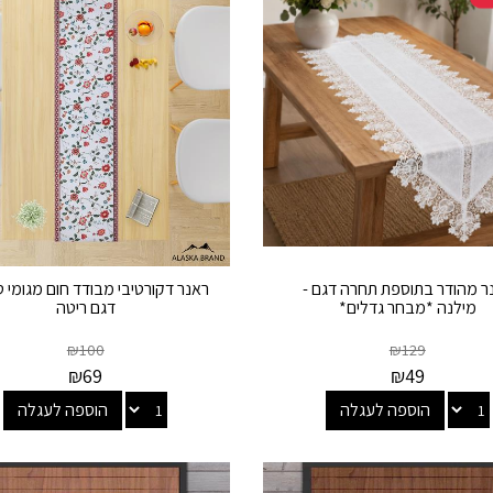
ר מהודר בתוספת תחרה דגם -
ראנר דקורטיבי מבודד חום מגומי ט
מילנה *מבחר גדלים*
דגם ריטה
₪
100
₪
129
₪
69
₪
49
הוספה לעגלה
הוספה לעגלה