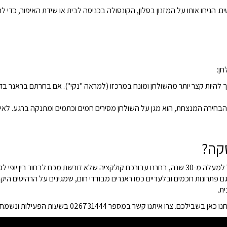
ם. הניחו אותו על המזנון בסלון, הקונסולה בכניסה לבית או שידת האיפור, כדי 
חן:
מבודד חום (PVC/גומי), הוא צריך להיות קצר יותר מהשולחן ומונח במרכזו (למראה "נקי"). אם בח
הבחירה המנצחת, הוא מגן על השולחן מסירים חמים וכתמים ומתנקה ברגע. לאירוח
סקה?
כי אנחנו מבינים ששולחן האוכל הוא הלב של הבית. עם ניסיון של למעלה מ-30 שנה, בחרנו עבורכם קולקצי
ם פתרונות חכמים ובלעדיים כמו ראנרים מבודדי חום, שמגינים על הרהיטים היקר
ת.
 בשעות הפעילות ונשמח לעזור לכם לבחור את הטאץ' העיצובי הבא לבית שלכם.