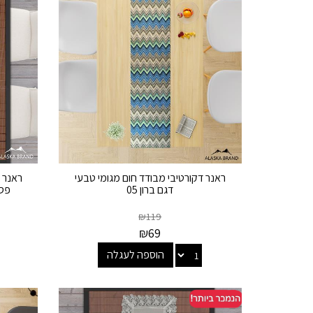
ראנר דקורטיבי מבודד חום מגומי טבעי
ראנר 
דגם ברון 05
פס ת
₪
119
₪
69
הוספה לעגלה