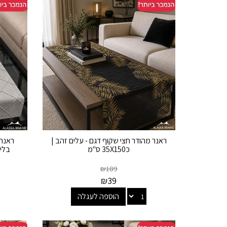
ראנר מהודר חצי שקוף דגם - עלים זהב |
ראנר 
כ35X150 ס"מ
בליס אפו
₪
189
₪
39
הוספה לעגלה