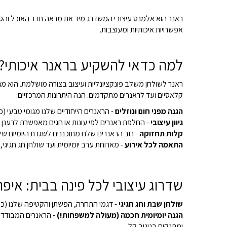
ראנר הוא אלמנט עיצובי המשדרג מיד את מראה חדר האוכל והסלון
אפשרויות איכותיות ומעוצבות.
למה כדאי להשקיע בראנר איכותי?
ראנר לשולחן משלב פונקציונליות ועיצוב בצורה מושלמת. הוא מג
קלאסיים ועד לראנרים מתקדמים. הנה היתרונות המרכזיים:
הגנה מפני חום ונוזלים
- הראנרים הייחודיים שלנו מגומי טבעי (כמו דגמי ברון ומדריד) מספקים בידוד 
גיוון עיצובי
- החלפת ראנרים לפי עונות או חגים מאפשרת לרענן 
קלות תחזוקה
- רוב הראנרים שלנו מתוכננים לשגרת היומיום שלכ
התאמה לכל אירוע
- מארוחת ערב יומיומית ועד שולחן חג חגיג
שדרוג עיצובי לכל פינה בבית: אי
שולחן שבת וחג חגיגי
- דגמי התחרה, הפשתן והקטיפה שלנו (כמו '
הגנה יומיומית חכמה (מעולה למשפחות!)
- הראנרים המבודדי
ומתנקים בניגוב קל.