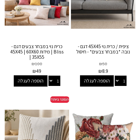
ציפית / כרית נוי 45X45 דגם -
כרית נוי במבחר צבעים דגם -
נובה *במבחר צבעים* - חיסול
Bliss | מידות 45X45 | 60X60
| 35X55
₪
100
₪
50
₪
49
₪
8.9
הוספה לעגלה
הוספה לעגלה