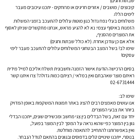
שבתות וחגים)
קיבוצים / מושבים / אזורים חריגים או מרוחקים - יתכנו עיכובים מעבר
לימים הללו.
משלוחים בעלי נפח גדול כגון מוטות עלולים להתעכב בזמני המשלוח.
הזמנות באיסוף עצמי: נא לא להגיע מראש, אנחנו מתקשרים שניתן לאסוף
את המוצרים מהסניף,
אלא אם כן עודכן אחרת. (לא כולל שבתות וחגים)
שימו לב! בשל המצב הבטחוני המשלוחים עלולים להתעכב מעבר לימי
עסקים!
בסיום הרכישה הודעת אישור הזמנה וחשבונית תשלח אליכם למייל מידית
ראיתם מוצר שאהבתם ואין במלאי / רציתם כמות גדולה? צרו איתנו קשר
02-6731444
שימו לב:
אנו עושים מאמצים רבים להציג באתר תמונות המשקפות באופן המדויק
ביותר את צבעי המוצרים.
יחד עם זאת, בשל הבדלים בין צגי מחשב ומכשירים שונים, ייתכנו הבדלי
גוון בין המוצר כפי שהוא נראה על המסך לבין המוצר בפועל,
ואין באפשרותנו להתחייב להתאמה מוחלטת.
בנוסף, ייתכנו שינויים קלים בדפוסים ובגוונים בהתאם לגודל הנבחר.