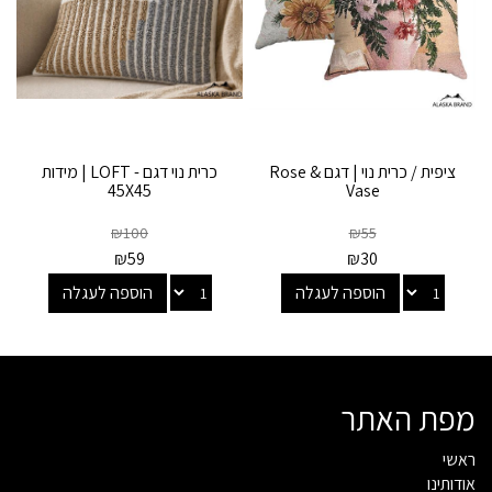
ציפית / כרית נוי | דגם Rose &
כרית נוי דגם - LOFT | מידות
45X45
Vase
₪
100
₪
55
₪
59
₪
30
הוספה לעגלה
הוספה לעגלה
מפת האתר
ראשי
אודותינו