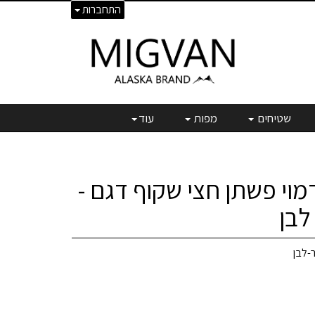
התחברות
שטיחים
מפות
עוד
 דמוי פשתן חצי שקוף דגם -
לבן
ר-לבן