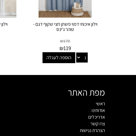
וילון איכותי דמוי פשתן חצי שקוף דגם -
וילון
טוהר ג'ינס
₪
170
₪
119
הוספה לעגלה
מפת האתר
ראשי
אודותינו
אדריכלים
צרו קשר
הצהרת נגישות