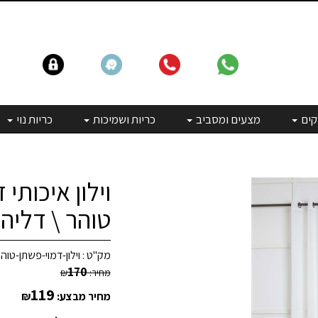
קים
מצעים ומסביב
כריות ושמיכות
כריות נוי
וילון איכותי
טוהר \ דליה 
מק"ט :
וילון-דמוי-פשתן-טוה
170
מחיר:
₪
119
מחיר מבצע:
₪