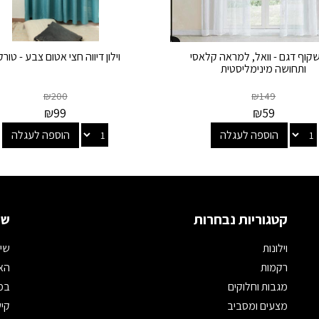
 שקוף דגם - וואל, למראה קלאסי
וילון דיווה חצי אטום צבע - טורק
ותחושה מינימליסטית
₪
200
₪
149
₪
99
₪
59
הוספה לעגלה
הוספה לעגלה
קטגוריות נבחרות
שמ
וילונות
שיר
רקמות
האת
מגבות וחלוקים
במי
מצעים ומסביב
קיש