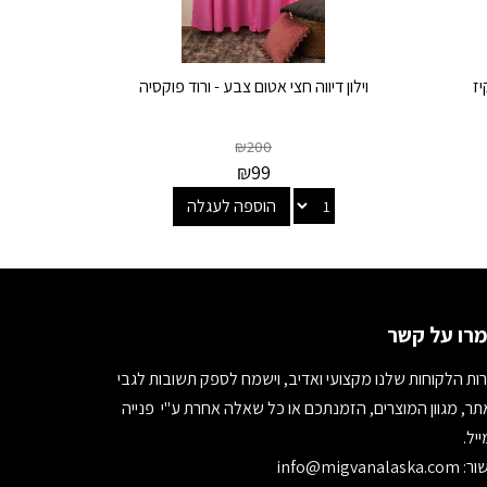
יז
וילון דיווה חצי אטום צבע - ורוד פוקסיה
₪
200
₪
99
הוספה לעגלה
רו על קשר
ות הלקוחות שלנו מקצועי ואדיב, וישמח לספק תשובות לגבי
ר, מגוון המוצרים, הזמנתכם או כל שאלה אחרת ע"י פנייה
יל.
ור:
info@migvanalaska.com