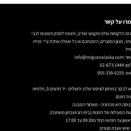
רו על קשר
ות הלקוחות שלנו מקצועי ואדיב, וישמח לספק תשובות לגבי
ר, מגוון המוצרים, הזמנתכם או כל שאלה אחרת ע"י פנייה
יל.
ור:
info@migvanalaska.com
02-673-1444
055-339-0255
בואו לבקר במחסן לוגיסטי שלנו: ירושלים - יד חרוצים 5, תלפיות
יה חינם)
יסה היא מהחניה - מאחורי המבנה
ת הפעילות של החנות (בימי חג ושבתון משתנה):
ון עד חמישי החל מ09:30 עד 17:00
 שישי ושבת סגורים