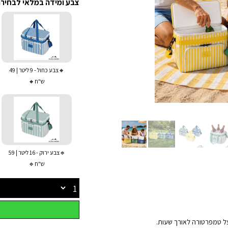
צבע ומידה במלאי לבחירה
🔸צבע כחול - 9 ליטר | 49
ש"ח🔸
🔹צבע ירוק - 16 ליטר | 59
ש"ח🔹
 על טמפרטורה לאורך שעות.