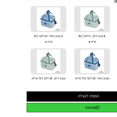
:
🔸צבע ירוק - 9 ליטר | 49
🔹צבע כחול - 16 ליטר | 59
ש"ח🔸
ש"ח🔹
▫️צבע כחול - 28 ליטר | 79 ש"ח▫️
▫️צבע ירוק - 28 ליטר | 79 ש"ח▫️
הוספה לעגלה
ווטסאפ