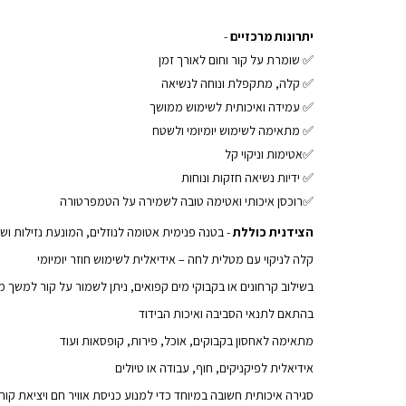
יתרונות מרכזיים
-
✅ שומרת על קור וחום לאורך זמן
✅ קלה, מתקפלת ונוחה לנשיאה
✅ עמידה ואיכותית לשימוש ממושך
✅ מתאימה לשימוש יומיומי ולשטח
✅אטימות וניקוי קל
✅ ידיות נשיאה חזקות ונוחות
✅רוכסן איכותי ואטימה טובה לשמירה על הטמפרטורה
הצידנית כוללת
- בטנה פנימית אטומה לנוזלים, המונעת נזילות ושו
קלה לניקוי עם מטלית לחה – אידיאלית לשימוש חוזר יומיומי
בשילוב קרחונים או בקבוקי מים קפואים, ניתן לשמור על קור למשך מ
בהתאם לתנאי הסביבה ואיכות הבידוד
מתאימה לאחסון בקבוקים, אוכל, פירות, קופסאות ועוד
אידיאלית לפיקניקים, חוף, עבודה או טיולים
סגירה איכותית חשובה במיוחד כדי למנוע כניסת אוויר חם ויציאת קור