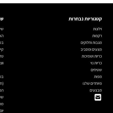
קטגוריות נבחרות
שמ
וילונות
שיר
רקמות
האת
מגבות וחלוקים
במי
מצעים ומסביב
קיש
כריות ושמיכות
טלפון: 
כריות נוי
ווצאפ: 
שטיחים
מפות
מיוחדים שלנו
(חנ
מבצעים
הכנ
שעו
מראש
יום