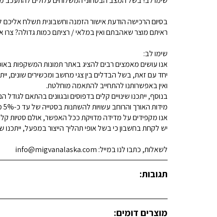
שימו לב! בשל המצב הבטחוני המשלוחים עלולים להתעכב מע
בסיום הרכישה הודעת אישור הזמנה וחשבונית תשלח אליכם למ
ראיתם מוצר שאהבתם ואין במלאי / רציתם כמות גדולה? צרו איתנו קשר 
שימו לב:
אנו עושים מאמצים רבים להציג באתר תמונות המשקפות באופן
יחד עם זאת, בשל הבדלים בין צגי מחשב ומכשירים שונים, ייתכ
ואין באפשרותנו להתחייב להתאמה מוחלטת.
בנוסף, ייתכנו שינויים קלים בדפוסים ובגוונים בהתאם לגודל הנ
מידות האורך והרוחב עשויות להשתנות בסטייה של עד כ-5% מהמידות המפורסמות.
אנו מקפידים על מדידה מדויקת ככל האפשר, אולם סטיות קלות א
יש לקחת בחשבון כי בשל אופי תהליך הייצור במפעל, ייתכנו שינ
לשאלות, כתבו לנו במייל: info@migvanalaska.com
תגובות:
מוצרים דומים: