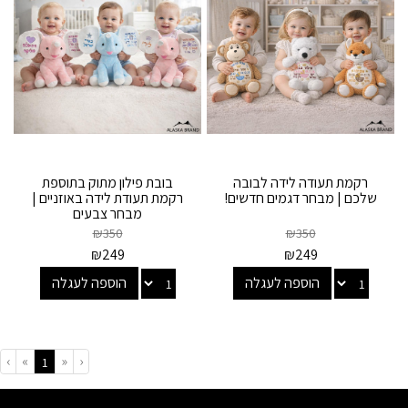
רקמת תעודה לידה לבובה
בובת פילון מתוק בתוספת
שלכם | מבחר דגמים חדשים!
רקמת תעודת לידה באוזניים |
מבחר צבעים
₪
350
₪
350
₪
249
₪
249
הוספה לעגלה
הוספה לעגלה
›
»
«
‹
(current)
1