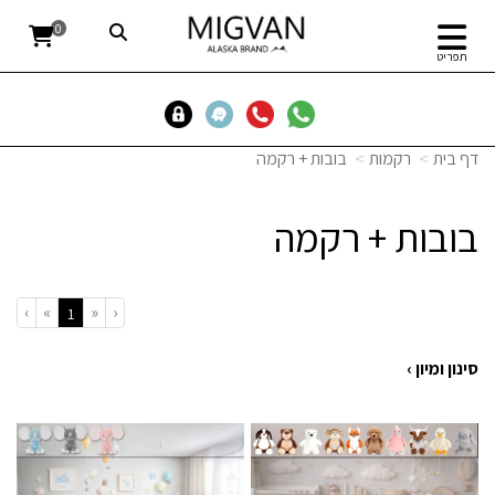
0
תפריט
דף בית
רקמות
בובות + רקמה
בובות + רקמה
›
»
«
‹
(current)
1
סינון ומיון ›