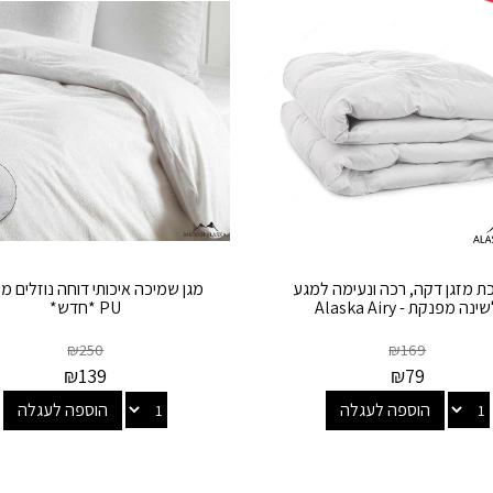
ת מזגן דקה, רכה ונעימה למגע
מגן שמיכה איכותי דוחה נוזלים מ
ינה מפנקת - Alaska Airy
PU *חדש*
₪
250
₪
169
₪
139
₪
79
הוספה לעגלה
הוספה לעגלה