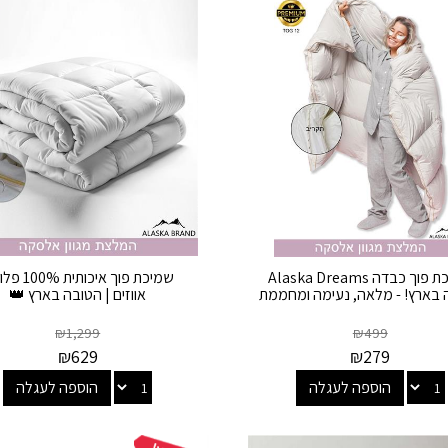
שמיכת פוך כבדה Alaska Dreams
שמיכת פוך איכותי
 בארץ! - מלאה, נעימה ומחממת
אווזים | הטובה בארץ 👑
₪
1,299
₪
499
₪
629
₪
279
הוספה לעגלה
הוספה לעגלה