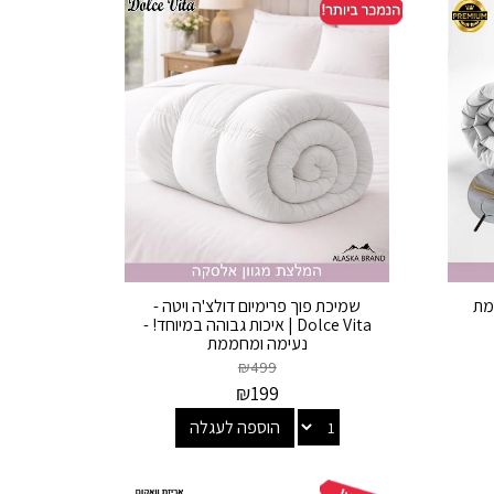
ת 100% פלומת
שמיכת פוך פרימיום דולצ'ה ויטה -
Dolce Vita | איכות גבוהה במיוחד! -
נעימה ומחממת
₪
499
₪
199
הוספה לעגלה