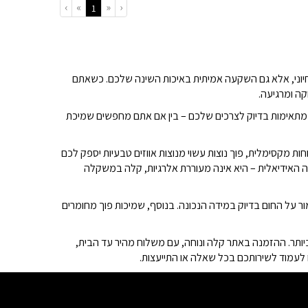
›
»
«
‹
(current)
1
 חיוני, אלא גם השקעה אמיתית באיכות השינה שלכם. כשאתם
ה ומרגיעה.
ת על חום הגוף מבלי לגרום להזעה. ב-Migvan Alaska תוכלו למצוא מגוון שמיכות מתאימות בדיוק לצרכים שלכם – בין אם אתם מחפשים שמיכת
ת מקסימלית, פוך נוצות עשוי מנוצות אווזים טבעיות יספק לכם
ירה האידיאלית – היא אינה מעוררת אלרגיות, קלה במשקלה
על החום בדיוק במידה הנכונה. בנוסף, שמיכות פוך מחומרים
ו שמתאימה לכם ביותר. ההזמנה באתר קלה ונוחה, עם משלוח מהיר עד הבית,
 לעמוד לשירותכם בכל שאלה או התייעצות.