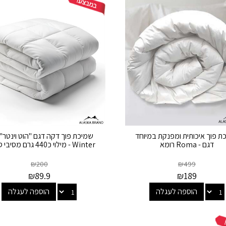
ת פוך איכותית ומפנקת במיוחד
דגם - Roma רומא
Winter - מילוי כ440 גרם מסיבי סיליקון
₪
200
₪
499
₪
89.9
₪
189
הוספה לעגלה
הוספה לעגלה