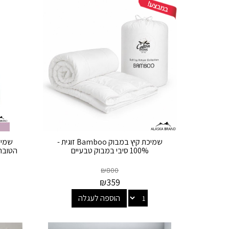
שמיכת קיץ במבוק Bamboo זוגית -
100% סיבי במבוק טבעיים
הטובה
₪
800
₪
359
הוספה לעגלה