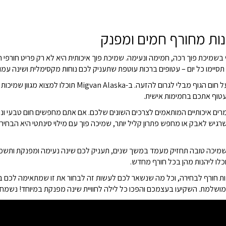
נות מחורף חמים ומפנק
בשמיכת פוך רכה, חמימה ונעימה. שמיכת פוך איכותית היא לא רק פריט חורפי
יימו כל יום – עטופים ברכות עוטפת שתעניק לכם נוחות מקסימלית ושינה עמוק
שמיכות פוך הן הבחירה הטובה ביותר לחורף, מפני שהן שומרו
עטוף אתכם בחמימות אישית.
רים איכותיים המותאמים לצרכים השונים שלכם. אם אתם מחפשים חום טבעי ונוחו
 שרגיש לאבק או מחפש פתרון קליל יותר, שמיכה פוך עם מילוי סינתטי היא הבח
מיכה טובה תחזיק מעמד במשך שנים, תעניק לכם שינה נעימה ומפנקת ותשמור 
וכלו ליהנות מהן בכל חורף מחדש.
יד? ב-Migvan Alaska תמצאו מגוון שמיכות חורף לבחירה, וכל מה שנשאר לכם לעשות זה לבחור את ז
המושלמת. השקיעו בעצמכם והפכו כל לילה לחוויית שינה מפנקת במיוחד! נשמח