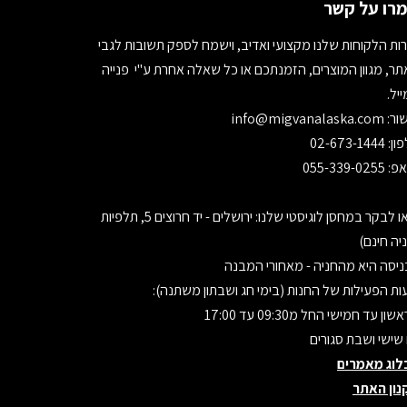
רו על קשר
ות הלקוחות שלנו מקצועי ואדיב, וישמח לספק תשובות לגבי
ר, מגוון המוצרים, הזמנתכם או כל שאלה אחרת ע"י פנייה
יל.
ור:
info@migvanalaska.com
02-673-1444
055-339-0255
בואו לבקר במחסן לוגיסטי שלנו: ירושלים - יד חרוצים 5, תלפיות
יה חינם)
יסה היא מהחניה - מאחורי המבנה
ת הפעילות של החנות (בימי חג ושבתון משתנה):
ון עד חמישי החל מ09:30 עד 17:00
 שישי ושבת סגורים
לוג מאמרים
נון האתר