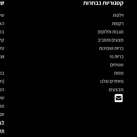
קטגוריות נבחרות
שמ
וילונות
שיר
רקמות
האת
מגבות וחלוקים
במי
מצעים ומסביב
קיש
כריות ושמיכות
טלפון: 
כריות נוי
ווצאפ: 
שטיחים
מפות
מיוחדים שלנו
(חנ
מבצעים
הכנ
שעו
מראש
יום
לב
תק