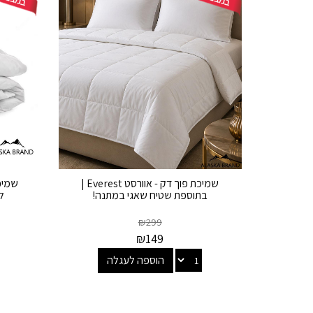
שמיכת פוך דק - אוורסט Everest |
שמיכ
בתוספת שטיח שאגי במתנה!
לש
₪
299
₪
149
הוספה לעגלה