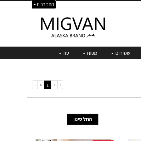
התחברות
שטיחים
מפות
עוד
›
»
«
‹
(current)
1