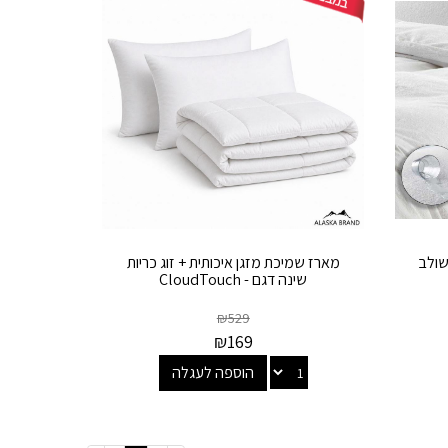
שולב
מארז שמיכת מזגן איכותית + זוג כריות
שינה דגם - CloudTouch
₪
529
₪
169
הוספה לעגלה