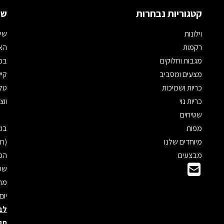
קטגוריות נבחרות
שמ
וילונות
שיר
רקמות
האת
מגבות וחלוקים
במי
מצעים ומסביב
קיש
כריות ושמיכות
טלפון: 
כריות נוי
ווצאפ: 
שטיחים
מפות
מיוחדים שלנו
(חנ
מבצעים
הכנ
שעו
מראש
יום
לב
תק