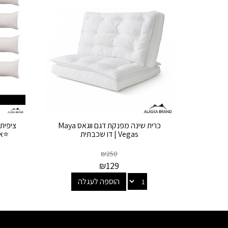
כרית שינה מפנקת דגם ווגאס Maya
ציפית 
Vegas | דו שכבתית
⭐אפ
₪
250
₪
129
הוספה לעגלה