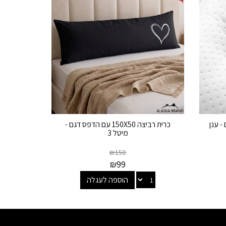
- ענן
כרית רביצה 150X50 עם הדפס דגם -
מיטל 3
₪
150
₪
99
הוספה לעגלה