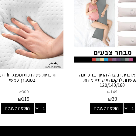
או כרית רביצה / הריון - בד כותנה
זוג כריות שינה רכות ומפנקות! דגם 
שרות לרקמה אישית⭐ מידות
| במגע רך כמשי
120/140/160
₪
300
₪
149
₪
119
₪
39
הוספה לעגלה
הוספה לעגלה