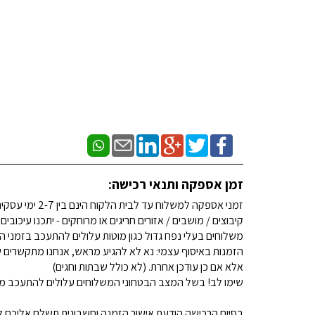
זמן אספקה ותנאי רכישה:
זמני אספקה למשלוח עד לבית הלקוח הינם בין 2-7 ימי עסקים. (לא כולל שבתות וחגים)
קיבוצים / מושבים / אזורים חריגים או מרוחקים - יתכנו עיכובים
משלוחים בעלי נפח גדול כגון מוטות עלולים להתעכב בזמני ה
הזמנות באיסוף עצמי: נא לא להגיע מראש, אנחנו מתקשרים ש
אלא אם כן עודכן אחרת. (לא כולל שבתות וחגים)
שימו לב! בשל המצב הבטחוני המשלוחים עלולים להתעכב מע
בסיום הרכישה הודעת אישור הזמנה וחשבונית תשלח אליכם למ