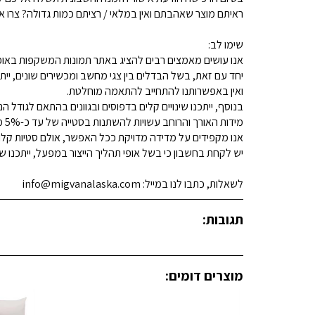
ראיתם מוצר שאהבתם ואין במלאי / רציתם כמות גדולה? צרו איתנו קשר 
שימו לב:
אנו עושים מאמצים רבים להציג באתר תמונות המשקפות באופן
יחד עם זאת, בשל הבדלים בין צגי מחשב ומכשירים שונים, ייתכ
ואין באפשרותנו להתחייב להתאמה מוחלטת.
בנוסף, ייתכנו שינויים קלים בדפוסים ובגוונים בהתאם לגודל הנ
מידות האורך והרוחב עשויות להשתנות בסטייה של עד כ-5% מהמידות המפורסמות.
אנו מקפידים על מדידה מדויקת ככל האפשר, אולם סטיות קלות א
יש לקחת בחשבון כי בשל אופי תהליך הייצור במפעל, ייתכנו שינ
לשאלות, כתבו לנו במייל: info@migvanalaska.com
תגובות:
מוצרים דומים: