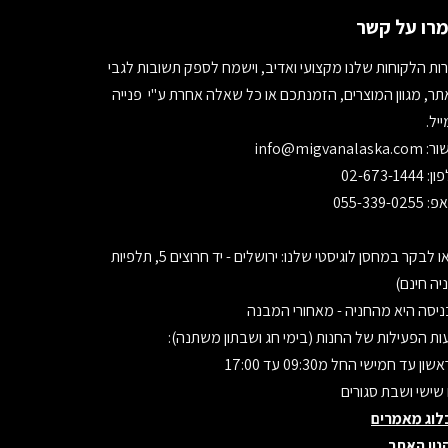
רו על קשר
ות הלקוחות שלנו מקצועי ואדיב, וישמח לספק תשובות לגבי
ר, מגוון המוצרים, הזמנתכם או כל שאלה אחרת ע"י פנייה
יל.
ור:
info@migvanalaska.com
02-673-1444
055-339-0255
בואו לבקר במחסן לוגיסטי שלנו: ירושלים - יד חרוצים 5, תלפיות
יה חינם)
יסה היא מהחניה - מאחורי המבנה
ת הפעילות של החנות (בימי חג ושבתון משתנה):
ון עד חמישי החל מ09:30 עד 17:00
 שישי ושבת סגורים
לוג מאמרים
נון האתר