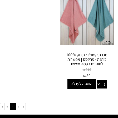
מגבת קפוצ'ון לתינוק 100%
כותנה - פרינסס | אפשרות
לתוספת רקמה אישית
₪
219
₪
89
הוספה לעגלה
›
»
«
‹
(current)
1