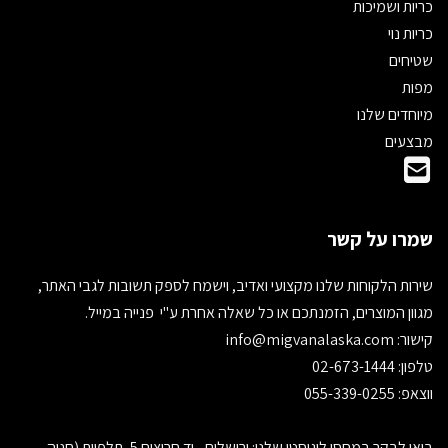
כריות ושמיכות
כריות נוי
שטיחים
מפות
מיוחדים שלנו
מבצעים
שמרו על קשר
שירות הלקוחות שלנו מקצועי ואדיב, וישמח לספק תשובות לגבי האתר,
מגוון המוצרים, הזמנתכם או כל שאלה אחרת ע"י פנייה במייל.
קישור:
info@migvanalaska.com
טלפון: 02-673-1444
ווצאפ: 055-339-0255
בואו לבקר במחסן לוגיסטי שלנו: ירושלים - יד חרוצים 5, תלפיות (חניה