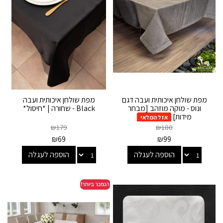
מפת שולחן איכותית ועבה דגם
מפת שולחן איכותית ועבה
ונוס - מוקה מוזהב [מבחר
Black - שחורה | *חיסול*
מידות]
אזל המלאי
₪
179
₪
180
₪
69
₪
99
הוספה לעגלה
הוספה לעגלה