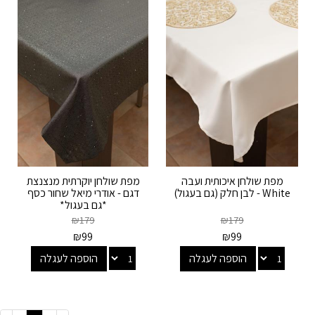
מפת שולחן איכותית ועבה
מפת שולחן יוקרתית מנצנצת
White - לבן חלק (גם בעגול)
דגם - אודרי מיאל שחור כסף
*גם בעגול*
₪
179
₪
179
₪
99
₪
99
הוספה לעגלה
הוספה לעגלה