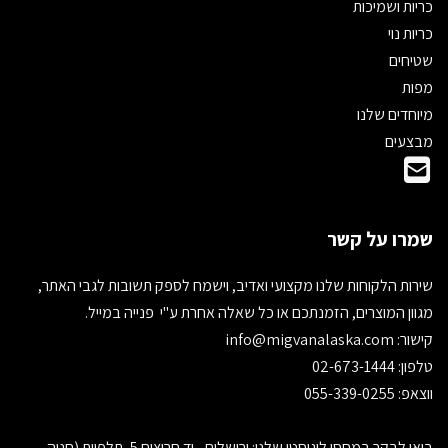
כריות ושמיכות
כריות נוי
שטיחים
מפות
מיוחדים שלנו
מבצעים
שמרו על קשר
שירות הלקוחות שלנו מקצועי ואדיב, וישמח לספק תשובות לגבי האתר,
מגוון המוצרים, הזמנתכם או כל שאלה אחרת ע"י פנייה במייל.
קישור:
info@migvanalaska.com
טלפון: 02-673-1444
ווצאפ: 055-339-0255
בואו לבקר במחסן לוגיסטי שלנו: ירושלים - יד חרוצים 5, תלפיות (חניה