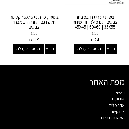
ציפית / כרית נוי במבחר
ציפית / כרית נוי 45X45 קטיפה
צבעים דגם מילנו חן - מידות
חלק דגם - קורדרוי במבחר
45X45 | 60X60 | 35X55
צבעים
₪
50
₪
50
₪
11.9
₪
24
הוספה לעגלה
הוספה לעגלה
מפת האתר
ראשי
אודותינו
אדריכלים
צרו קשר
הצהרת נגישות