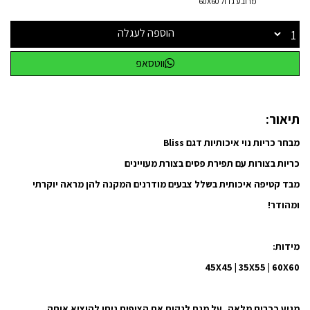
מרובע גדול 60X60
הוספה לעגלה
ווטסאפ
תיאור:
מבחר כריות נוי איכותיות דגם Bliss
כריות בצורות עם תפירת פסים בצורת מעויינים
מבד קטיפה איכותית בשלל צבעים מודרנים המקנה להן מראה יוקרתי
ומהודר!
מידות:
45X45 | 35X55 | 60X60
מגיע ככרית מלאה, על מנת לנקות את הציפית ניתן להוציא אותה