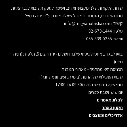
שירות הלקוחות שלנו מקצועי ואדיב, וישמח לספק תשובות לגבי האתר,
מגוון המוצרים, הזמנתכם או כל שאלה אחרת ע"י פנייה במייל.
קישור:
info@migvanalaska.com
טלפון: 02-673-1444
ווצאפ: 055-339-0255
בואו לבקר במחסן לוגיסטי שלנו: ירושלים - יד חרוצים 5, תלפיות (חניה
חינם)
הכניסה היא מהחניה - מאחורי המבנה
שעות הפעילות של החנות (בימי חג ושבתון משתנה):
מראשון עד חמישי החל מ09:30 עד 17:00
יום שישי ושבת סגורים
לבלוג מאמרים
תקנון האתר
אדריכלים ומעצבים