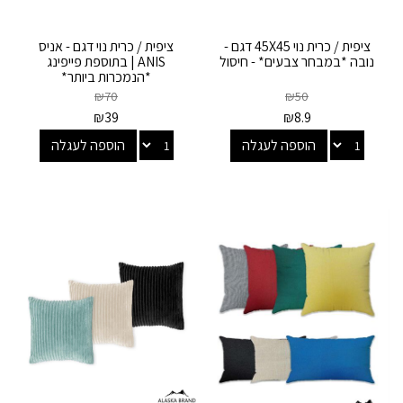
ציפית / כרית נוי 45X45 דגם -
ציפית / כרית נוי דגם - אניס
נובה *במבחר צבעים* - חיסול
ANIS | בתוספת פייפינג
*הנמכרות ביותר*
₪
70
₪
50
₪
39
₪
8.9
הוספה לעגלה
הוספה לעגלה