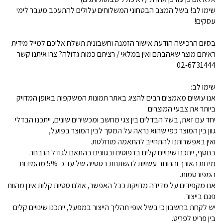
שימו לב! בשל המצב הבטחוני המשלוחים עלולים להתעכב מעבר לימי
עסקים!
בסיום הרכישה הודעת אישור הזמנה וחשבונית תשלח אליכם למייל מידית
ראיתם מוצר שאהבתם ואין במלאי / רציתם כמות גדולה? צרו איתנו קשר
02-6731444
שימו לב:
אנו עושים מאמצים רבים להציג באתר תמונות המשקפות באופן המדויק
ביותר את צבעי המוצרים.
יחד עם זאת, בשל הבדלים בין צגי מחשב ומכשירים שונים, ייתכנו הבדלי
גוון בין המוצר כפי שהוא נראה על המסך לבין המוצר בפועל,
ואין באפשרותנו להתחייב להתאמה מוחלטת.
בנוסף, ייתכנו שינויים קלים בדפוסים ובגוונים בהתאם לגודל הנבחר.
מידות האורך והרוחב עשויות להשתנות בסטייה של עד כ-5% מהמידות
המפורסמות.
אנו מקפידים על מדידה מדויקת ככל האפשר, אולם סטיות קלות אינן מהוות
פגם בייצור.
יש לקחת בחשבון כי בשל אופי תהליך הייצור במפעל, ייתכנו שינויים קלים
בין פריט לפריט.