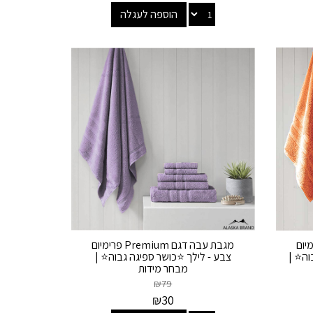
הוספה לעגלה
Premiu פרימיום
מגבת עבה דגם Premium פרימיום
וה⭐ |
צבע - לילך ⭐כושר ספיגה גבוה⭐ |
מבחר מידות
₪
79
₪
30