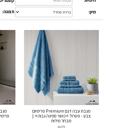
חיפוש:
קטגוריה:
תצוגה:
מיון:
מגבת עבה דגם Premium פרימיום
צבע - פטרול ⭐כושר ספיגה גבוה⭐ |
פרימי
מבחר מידות
₪
79