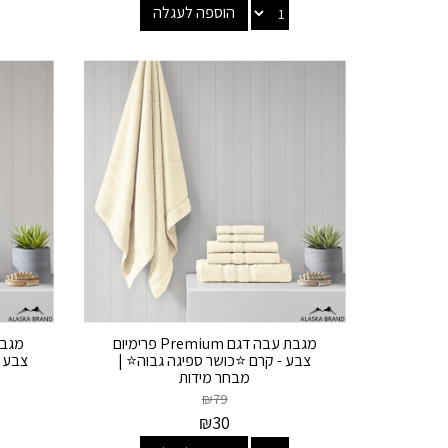
הוספה לעגלה
מגבת עבה דגם Premium פרימיום
צבע - קרם ⭐כושר ספיגה גבוה⭐ |
צבע -
מבחר מידות
₪
79
₪
30