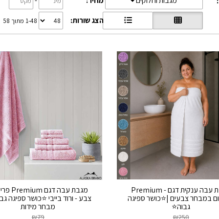
מחיר:
-
מגבות וחלוקים
הצג שורות:
1-48 מתוך 58
מגבת עבה ענקית דגם - Premium
מגבת עבה דגם m
ום במבחר צבעים |⭐כושר ספיגה
צבע - ורוד בייבי ⭐כושר ספיגה גב
גבוה⭐
מבחר מידות
₪
79
₪
250