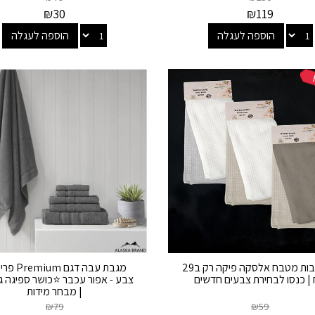
₪
30
₪
119
הוספה לעגלה
הוספה לעגלה
זוג מגבות מטבח אלסקה פיקה רק ב29
מגבת עבה דגם m
| כנסו לבחירת צבעים חדשים
צבע - אפור עכבר ⭐כושר ספיגה 
| מבחר מידות
₪
79
₪
59