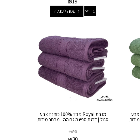
₪
19
הוספה לעגלה
10 כותנה צבע
מגבת Royal מבד 100% כותנה צבע
מידות
סגול | דרגת ספיגה גבוהה - מבחר מידות
₪
80
₪
30