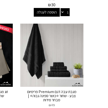
₪
30
הוספה לעגלה
מגבת עבה דגם Premium פרימיום
צבע - שחור ⭐כושר ספיגה גבוה⭐ |
שח 
מבחר מידות
₪
79