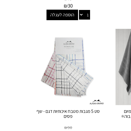
₪
30
הוספה לעגלה
Premiu פרימיום
סט 5 מגבות מטבח איכותיות דגם - שף
גבוה⭐
פסים
₪
90