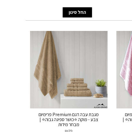
Premiu פרימיום
מגבת עבה דגם Premium פרימיום
וה⭐ |
צבע - מוקה ⭐כושר ספיגה גבוה⭐ |
מבחר מידות
₪
79