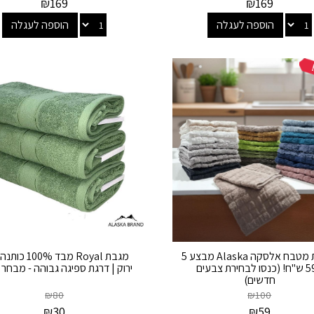
₪
169
₪
169
הוספה לעגלה
הוספה לעגלה
מגבות מטבח אלסקה Alaska מבצע 5
מגבת Royal מבד 0%
ב59 ש"ח! (כנסו לבחירת צבעים
ירוק | דרגת ספיגה גבוהה - מבחר 
חדשים)
₪
80
₪
100
₪
30
₪
59