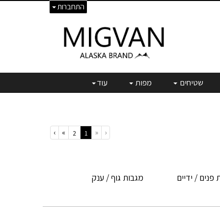
התחברות
שטיחים
מפות
עוד
›
»
«
‹
(current)
2
1
פנים / ידיים
מגבות גוף / ענק