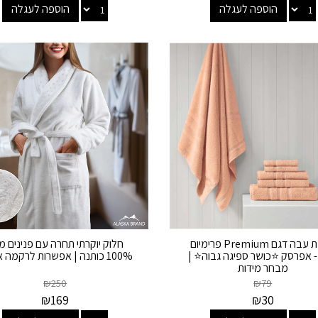
הוספה לעגלה
הוספה לעגלה
מגבת עבה דגם Premium פרימיום
חלוק יוקרתי תחרה עם פנינים מ
 אפרסק ⭐כושר ספיגה גבוה⭐ |
100% כותנה | אפשרות לרקמה אישית
מבחר מידות
₪
250
₪
79
₪
169
₪
30