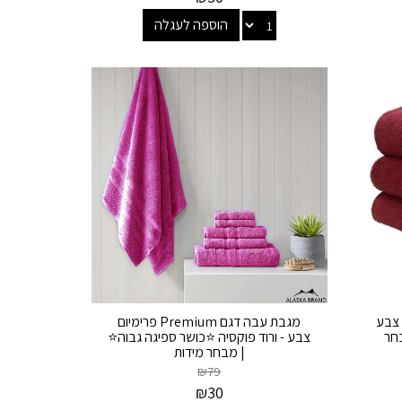
הוספה לעגלה
10 כותנה צבע
מגבת עבה דגם Premium פרימיום
בחר
צבע - ורוד פוקסיה ⭐כושר ספיגה גבוה⭐
| מבחר מידות
₪
79
₪
30