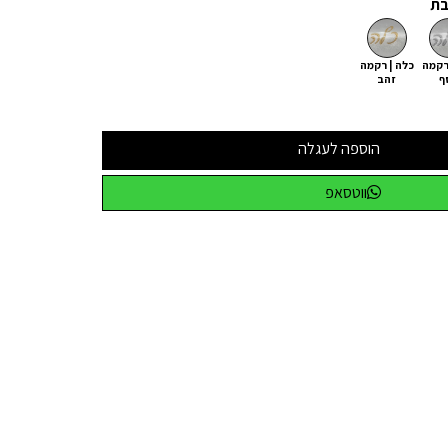
בת
רקמה
כלה | רקמה
ף
זהב
הוספה לעגלה
ווטסאפ