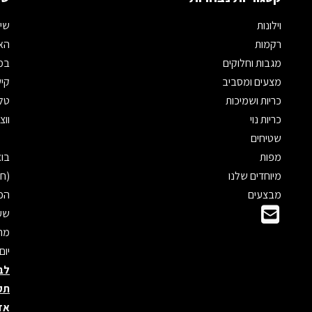
וילונות
שיר
רקמות
האת
מגבות וחלוקים
במי
מצעים ומסביב
קיש
כריות ושמיכות
טלפון: 
כריות נוי
ווצאפ: 
שטיחים
מפות
מיוחדים שלנו
(חנ
מבצעים
הכנ
שעו
מראש
יום
לב
תק
אד