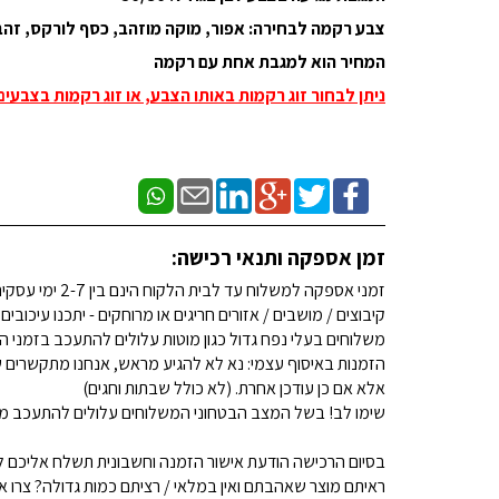
צבע רקמה לבחירה: אפור, מוקה מוזהב, כסף לורקס, זהב
המחיר הוא למגבת אחת עם רקמה
ניתן לבחור זוג רקמות באותו הצבע, או זוג רקמות בצבעי
זמן אספקה ותנאי רכישה:
זמני אספקה למשלוח עד לבית הלקוח הינם בין 2-7 ימי עסקים. (לא כולל שבתות וחגים)
קיבוצים / מושבים / אזורים חריגים או מרוחקים - יתכנו עיכובים
משלוחים בעלי נפח גדול כגון מוטות עלולים להתעכב בזמני ה
הזמנות באיסוף עצמי: נא לא להגיע מראש, אנחנו מתקשרים ש
אלא אם כן עודכן אחרת. (לא כולל שבתות וחגים)
שימו לב! בשל המצב הבטחוני המשלוחים עלולים להתעכב מע
בסיום הרכישה הודעת אישור הזמנה וחשבונית תשלח אליכם למ
ראיתם מוצר שאהבתם ואין במלאי / רציתם כמות גדולה? צרו איתנו קשר 