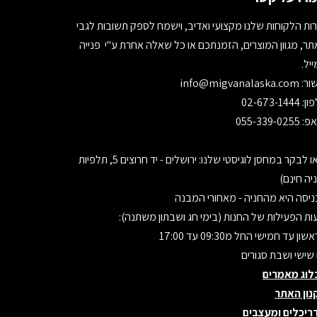
ות הלקוחות שלנו מקצועי ואדיב, וישמח לספק תשובות לגבי
ר, מגוון המוצרים, הזמנתכם או כל שאלה אחרת ע"י פנייה
יל.
ור:
info@migvanalaska.com
02-673-1444
055-339-0255
בואו לבקר במחסן לוגיסטי שלנו: ירושלים - יד חרוצים 5, תלפיות
יה חינם)
יסה היא מהחניה - מאחורי המבנה
ת הפעילות של החנות (בימי חג ושבתון משתנה):
ון עד חמישי החל מ09:30 עד 17:00
 שישי ושבת סגורים
לוג מאמרים
נון האתר
ריכלים ומעצבים