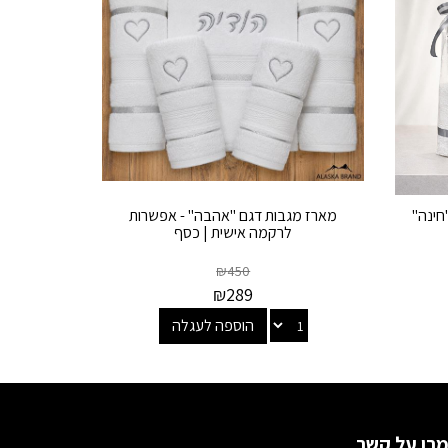
חינה"
מארז מגבות דגם "אהבה" - אפשרות
לרקמה אישית | כסף
₪
450
₪
289
הוספה לעגלה
רו על קשר