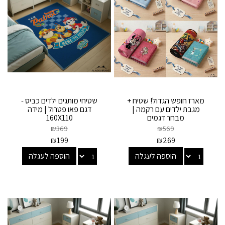
מארז חופש הגדול! שטיח +
שטיחי מותגים ילדים כביס -
מגבת ילדים עם רקמה |
דגם פאו פטרול | מידה
מבחר דגמים
160X110
₪
369
₪
569
₪
199
₪
269
הוספה לעגלה
הוספה לעגלה