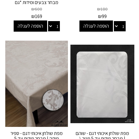
מבחר צבעים ומידות *גם
עגולות*
₪
600
₪
180
₪
169
₪
99
הוספה לעגלה
הוספה לעגלה
מפת שולחן איכותי דגם - שוהם
מפת שולחן איכותי דגם - ספיר
| מבחר מידות עד 5 מטר \
מוקה | מבחר מידות עד 5