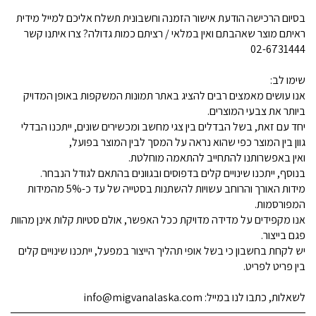
בסיום הרכישה הודעת אישור הזמנה וחשבונית תשלח אליכם למייל מידית
ראיתם מוצר שאהבתם ואין במלאי / רציתם כמות גדולה? צרו איתנו קשר
02-6731444
שימו לב:
אנו עושים מאמצים רבים להציג באתר תמונות המשקפות באופן המדויק
ביותר את צבעי המוצרים.
יחד עם זאת, בשל הבדלים בין צגי מחשב ומכשירים שונים, ייתכנו הבדלי
גוון בין המוצר כפי שהוא נראה על המסך לבין המוצר בפועל,
ואין באפשרותנו להתחייב להתאמה מוחלטת.
בנוסף, ייתכנו שינויים קלים בדפוסים ובגוונים בהתאם לגודל הנבחר.
מידות האורך והרוחב עשויות להשתנות בסטייה של עד כ-5% מהמידות
המפורסמות.
אנו מקפידים על מדידה מדויקת ככל האפשר, אולם סטיות קלות אינן מהוות
פגם בייצור.
יש לקחת בחשבון כי בשל אופי תהליך הייצור במפעל, ייתכנו שינויים קלים
בין פריט לפריט.
לשאלות, כתבו לנו במייל: info@migvanalaska.com