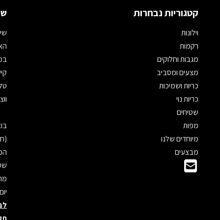
קטגוריות נבחרות
שמ
וילונות
שיר
רקמות
האת
מגבות וחלוקים
במי
מצעים ומסביב
קיש
כריות ושמיכות
טלפון: 
כריות נוי
ווצאפ: 
שטיחים
מפות
מיוחדים שלנו
(חנ
מבצעים
הכנ
שעו
מראש
יום
לב
תק