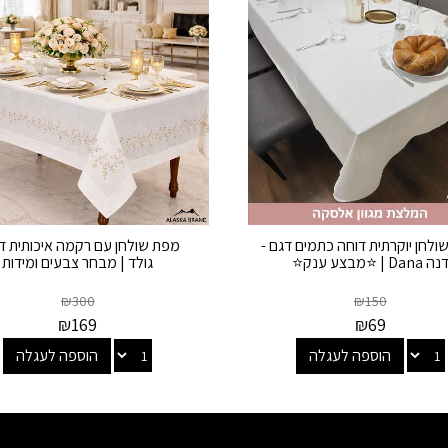
ולחן יוקרתית דוחה כתמים דגם -
מפת שולחן עם רקמה איכותית דג
נה Dana | ⭐מבצע ענק⭐
גולד | מבחר צבעים ומידות
₪
300
₪
150
₪
169
₪
69
הוספה לעגלה
הוספה לעגלה