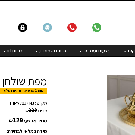
קים
מצעים ומסביב
כריות ושמיכות
כריות נוי
מפת שולחן ד
ישנם 3 מוצרים זמינים במלאי.
מק"ט :
HIPAV0JZNJ
229
מחיר:
₪
129
מחיר מבצע:
₪
מידה במלאי לבחירה: