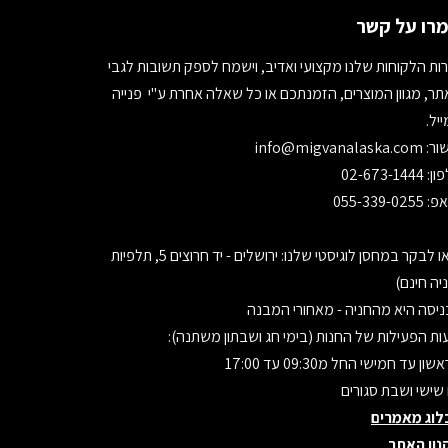
רו על קשר
ות הלקוחות שלנו מקצועי ואדיב, וישמח לספק תשובות לגבי
ר, מגוון המוצרים, הזמנתכם או כל שאלה אחרת ע"י פנייה
יל.
ור:
info@migvanalaska.com
02-673-1444
055-339-0255
בואו לבקר במחסן לוגיסטי שלנו: ירושלים - יד חרוצים 5, תלפיות
יה חינם)
יסה היא מהחניה - מאחורי המבנה
ת הפעילות של החנות (בימי חג ושבתון משתנה):
ון עד חמישי החל מ09:30 עד 17:00
 שישי ושבת סגורים
לוג מאמרים
נון האתר