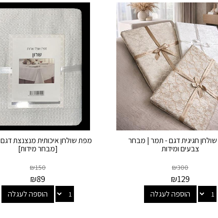
ולחן חגיגית דגם - תמר | מבחר
מפת שולחן איכותית מנצנצת דגם -
צבעים ומידות
[מבחר מידות]
₪
150
₪
300
₪
89
₪
129
הוספה לעגלה
הוספה לעגלה