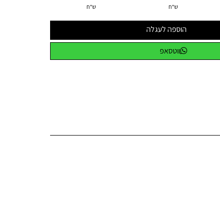
ש"ח
ש"ח
הוספה לעגלה
ווטסאפ