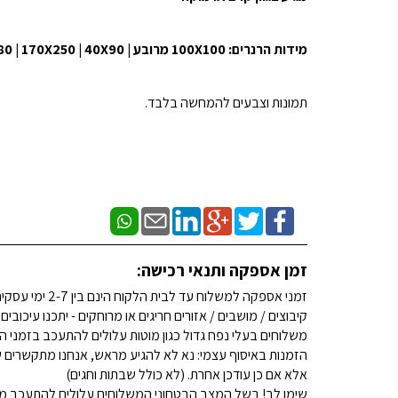
מידות הרנרים: 100X100 מרובע | 45X150 | 45X180 | 170X250 | 40X90 | עגול 180R
תמונות וצבעים להמחשה בלבד.
זמן אספקה ותנאי רכישה:
זמני אספקה למשלוח עד לבית הלקוח הינם בין 2-7 ימי עסקים. (לא כולל שבתות וחגים)
קיבוצים / מושבים / אזורים חריגים או מרוחקים - יתכנו עיכובים
משלוחים בעלי נפח גדול כגון מוטות עלולים להתעכב בזמני ה
הזמנות באיסוף עצמי: נא לא להגיע מראש, אנחנו מתקשרים ש
אלא אם כן עודכן אחרת. (לא כולל שבתות וחגים)
שימו לב! בשל המצב הבטחוני המשלוחים עלולים להתעכב מע