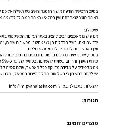
בסיום הרכישה הודעת אישור הזמנה וחשבונית תשלח אליכם למ
ראיתם מוצר שאהבתם ואין במלאי / רציתם כמות גדולה? צרו איתנו קשר 
שימו לב:
אנו עושים מאמצים רבים להציג באתר תמונות המשקפות באופן
יחד עם זאת, בשל הבדלים בין צגי מחשב ומכשירים שונים, ייתכ
ואין באפשרותנו להתחייב להתאמה מוחלטת.
בנוסף, ייתכנו שינויים קלים בדפוסים ובגוונים בהתאם לגודל הנ
מידות האורך והרוחב עשויות להשתנות בסטייה של עד כ-5% מהמידות המפורסמות.
אנו מקפידים על מדידה מדויקת ככל האפשר, אולם סטיות קלות א
יש לקחת בחשבון כי בשל אופי תהליך הייצור במפעל, ייתכנו שינ
לשאלות, כתבו לנו במייל: info@migvanalaska.com
תגובות:
מוצרים דומים: