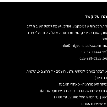
רו על קשר
ות הלקוחות שלנו מקצועי ואדיב, וישמח לספק תשובות לגבי
ר, מגוון המוצרים, הזמנתכם או כל שאלה אחרת ע"י פנייה
יל.
ור:
info@migvanalaska.com
02-673-1444
055-339-0255
בואו לבקר במחסן לוגיסטי שלנו: ירושלים - יד חרוצים 5, תלפיות
יה חינם)
יסה היא מהחניה - מאחורי המבנה
ת הפעילות של החנות (בימי חג ושבתון משתנה):
ון עד חמישי החל מ09:30 עד 17:00
 שישי ושבת סגורים