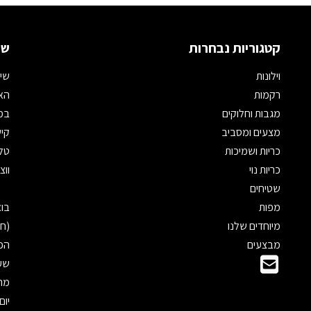
קטגוריות נבחרות
שמ
וילונות
שיר
רקמות
האת
מגבות וחלוקים
במי
מצעים ומסביב
קיש
כריות ושמיכות
טלפון: 
כריות נוי
ווצאפ: 
שטיחים
מפות
מיוחדים שלנו
(חנ
מבצעים
הכנ
שעו
מראש
יום