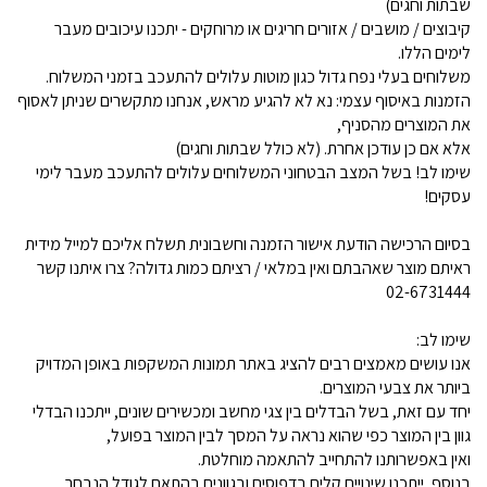
שבתות וחגים)
קיבוצים / מושבים / אזורים חריגים או מרוחקים - יתכנו עיכובים מעבר
לימים הללו.
משלוחים בעלי נפח גדול כגון מוטות עלולים להתעכב בזמני המשלוח.
הזמנות באיסוף עצמי: נא לא להגיע מראש, אנחנו מתקשרים שניתן לאסוף
את המוצרים מהסניף,
אלא אם כן עודכן אחרת. (לא כולל שבתות וחגים)
שימו לב! בשל המצב הבטחוני המשלוחים עלולים להתעכב מעבר לימי
עסקים!
בסיום הרכישה הודעת אישור הזמנה וחשבונית תשלח אליכם למייל מידית
ראיתם מוצר שאהבתם ואין במלאי / רציתם כמות גדולה? צרו איתנו קשר
02-6731444
שימו לב:
אנו עושים מאמצים רבים להציג באתר תמונות המשקפות באופן המדויק
ביותר את צבעי המוצרים.
יחד עם זאת, בשל הבדלים בין צגי מחשב ומכשירים שונים, ייתכנו הבדלי
גוון בין המוצר כפי שהוא נראה על המסך לבין המוצר בפועל,
ואין באפשרותנו להתחייב להתאמה מוחלטת.
בנוסף, ייתכנו שינויים קלים בדפוסים ובגוונים בהתאם לגודל הנבחר.