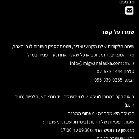
מבצעים
שמרו על קשר
שירות הלקוחות שלנו מקצועי ואדיב, וישמח לספק תשובות לגבי האתר,
מגוון המוצרים, הזמנתכם או כל שאלה אחרת ע"י פנייה במייל.
קישור:
info@migvanalaska.com
טלפון: 02-673-1444
ווצאפ: 055-339-0255
בואו לבקר במחסן לוגיסטי שלנו: ירושלים - יד חרוצים 5, תלפיות (חניה
חינם)
הכניסה היא מהחניה - מאחורי המבנה
שעות הפעילות של החנות (בימי חג ושבתון משתנה):
מראשון עד חמישי החל מ09:30 עד 17:00
יום שישי ושבת סגורים