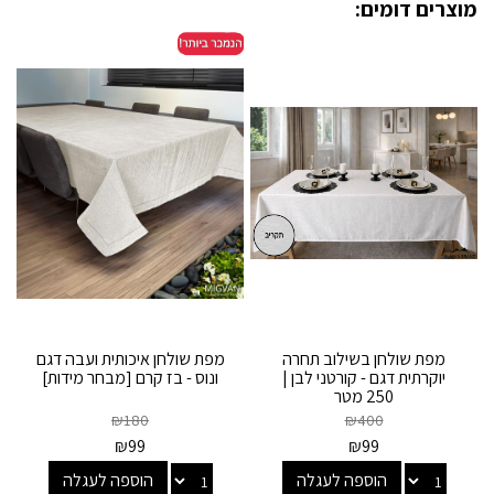
מוצרים דומים:
מפת שולחן בשילוב תחרה
מפת שולחן איכותית ועבה דגם
יוקרתית דגם - קורטני לבן |
ונוס - בז קרם [מבחר מידות]
250 מטר
₪
180
₪
400
₪
99
₪
99
הוספה לעגלה
הוספה לעגלה