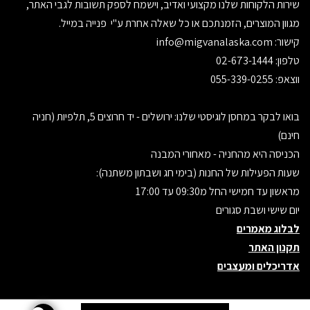
שירות הלקוחות שלנו מקצועי ואדיב, וישמח לספק תשובות לגבי האתר,
מגוון המוצרים, הזמנתכם או כל שאלה אחרת ע"י פנייה במייל.
קישור:
info@migvanalaska.com
טלפון: 02-673-1444
ווצאפ: 055-339-0255
בואו לבקר במחסן לוגיסטי שלנו: ירושלים - יד חרוצים 5, תלפיות (חניה
חינם)
הכניסה היא מהחניה - מאחורי המבנה
שעות הפעילות של החנות (בימי חג ושבתון משתנה):
מראשון עד חמישי החל מ09:30 עד 17:00
יום שישי ושבת סגורים
לבלוג מאמרים
תקנון האתר
אדריכלים ומעצבים