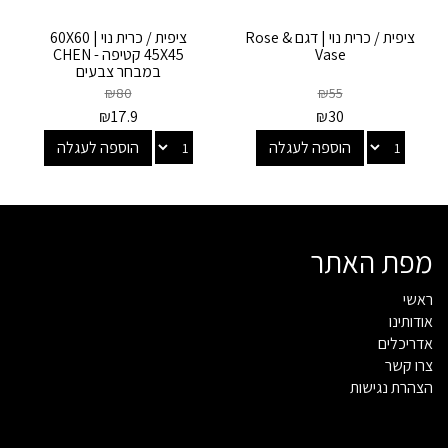
ציפית / כרית נוי | דגם Rose &
ציפית / כרית נוי 60X60 |
Vase
45X45 קטיפה - CHEN
במבחר צבעים
₪
80
₪
55
₪
17.9
₪
30
הוספה לעגלה
הוספה לעגלה
מפת האתר
ראשי
אודותינו
אדריכלים
צרו קשר
הצהרת נגישות