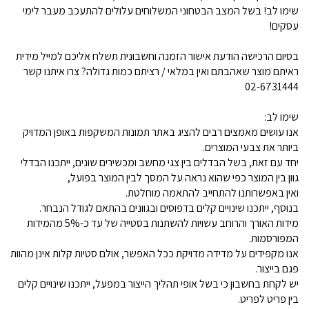
שימו לב! בשל המצב הבטחוני המשלוחים עלולים להתעכב מעבר לימי
עסקים!
בסיום הרכישה הודעת אישור הזמנה וחשבונית תשלח אליכם למייל מידית
ראיתם מוצר שאהבתם ואין במלאי / רציתם כמות גדולה? צרו איתנו קשר
02-6731444
שימו לב:
אנו עושים מאמצים רבים להציג באתר תמונות המשקפות באופן המדויק
ביותר את צבעי המוצרים.
יחד עם זאת, בשל הבדלים בין צגי מחשב ומכשירים שונים, ייתכנו הבדלי
גוון בין המוצר כפי שהוא נראה על המסך לבין המוצר בפועל,
ואין באפשרותנו להתחייב להתאמה מוחלטת.
בנוסף, ייתכנו שינויים קלים בדפוסים ובגוונים בהתאם לגודל הנבחר.
מידות האורך והרוחב עשויות להשתנות בסטייה של עד כ-5% מהמידות
המפורסמות.
אנו מקפידים על מדידה מדויקת ככל האפשר, אולם סטיות קלות אינן מהוות
פגם בייצור.
יש לקחת בחשבון כי בשל אופי תהליך הייצור במפעל, ייתכנו שינויים קלים
בין פריט לפריט.