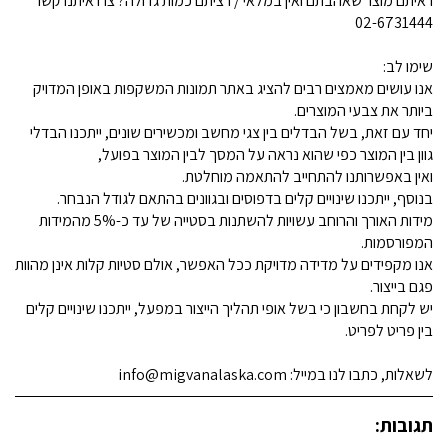
ראיתם מוצר שאהבתם ואין במלאי / רציתם כמות גדולה? צרו איתנו קשר
02-6731444
שימו לב:
אנו עושים מאמצים רבים להציג באתר תמונות המשקפות באופן המדויק
ביותר את צבעי המוצרים.
יחד עם זאת, בשל הבדלים בין צגי מחשב ומכשירים שונים, ייתכנו הבדלי
גוון בין המוצר כפי שהוא נראה על המסך לבין המוצר בפועל,
ואין באפשרותנו להתחייב להתאמה מוחלטת.
בנוסף, ייתכנו שינויים קלים בדפוסים ובגוונים בהתאם לגודל הנבחר.
מידות האורך והרוחב עשויות להשתנות בסטייה של עד כ-5% מהמידות
המפורסמות.
אנו מקפידים על מדידה מדויקת ככל האפשר, אולם סטיות קלות אינן מהוות
פגם בייצור.
יש לקחת בחשבון כי בשל אופי תהליך הייצור במפעל, ייתכנו שינויים קלים
בין פריט לפריט.
לשאלות, כתבו לנו במייל: info@migvanalaska.com
תגובות: