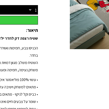
תיאור:
שטיח רצפה דק לחדר ילדים
הכניסו צבע, חמימות ואווי
בחדר.
השטיח משלב מגוון דמויות אה
משחק נעימה, חמימה ומעור
• עשוי 100% פוליאסטר איכותי בעל מרקם רך, נעים ומפנק
• מתאים למשחק וישיבה על 
• כביס וקל לניקוי - מתאים ב
• שומר על צבעים חיים ואינו
• עמיד לשימוש יומיומי לאורך