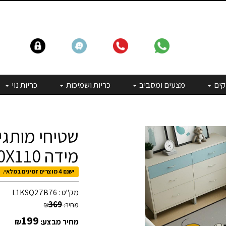
קים
מצעים ומסביב
כריות ושמיכות
כריות נוי
שטיחי מותגים
מידה 160X110
ישנם 4 מוצרים זמינים במלאי.
מק"ט :
L1KSQ27B76
369
מחיר:
₪
199
מחיר מבצע:
₪