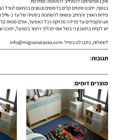
ואין באפשרותנו להתחייב להתאמה מוחלטת.
בנוסף, ייתכנו שינויים קלים בדפוסים ובגוונים בהתאם לגודל הנ
מידות האורך והרוחב עשויות להשתנות בסטייה של עד כ-5% מהמידות המפורסמות.
אנו מקפידים על מדידה מדויקת ככל האפשר, אולם סטיות קלות א
יש לקחת בחשבון כי בשל אופי תהליך הייצור במפעל, ייתכנו שינ
לשאלות, כתבו לנו במייל: info@migvanalaska.com
תגובות:
מוצרים דומים: