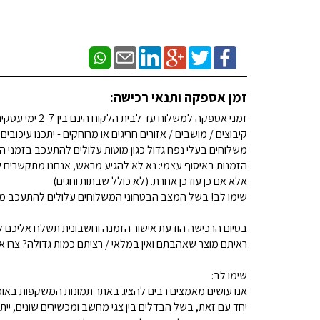
זמן אספקה ותנאי רכישה:
זמני אספקה למשלוח עד לבית הלקוח הינם בין 2-7 ימי עסקים. (לא כולל שבתות וחגים)
קיבוצים / מושבים / אזורים חריגים או מרוחקים - יתכנו עיכובים
משלוחים בעלי נפח גדול כגון מוטות עלולים להתעכב בזמני ה
הזמנות באיסוף עצמי: נא לא להגיע מראש, אנחנו מתקשרים ש
אלא אם כן עודכן אחרת. (לא כולל שבתות וחגים)
שימו לב! בשל המצב הבטחוני המשלוחים עלולים להתעכב מע
בסיום הרכישה הודעת אישור הזמנה וחשבונית תשלח אליכם למ
ראיתם מוצר שאהבתם ואין במלאי / רציתם כמות גדולה? צרו איתנו קשר 
שימו לב:
אנו עושים מאמצים רבים להציג באתר תמונות המשקפות באופן
יחד עם זאת, בשל הבדלים בין צגי מחשב ומכשירים שונים, ייתכ