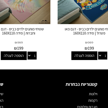
י מותגים ילדים כביס - דגם פאו
שטיחי מותגים ילדים כביס - דגם 
פטרול | מידה 160X110
וחברות | מידה 160X110
₪
369
₪
369
₪
199
₪
199
הוספה לעגלה
הוספה לעגלה
קטגוריות נבחרות
שמ
וילונות
שיר
רקמות
האת
מגבות וחלוקים
במי