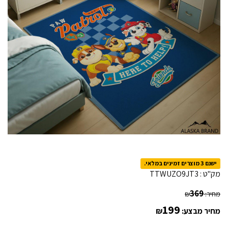
ישנם 3 מוצרים זמינים במלאי.
מק"ט :
TTWUZO9JT3
369
מחיר:
₪
199
מחיר מבצע:
₪