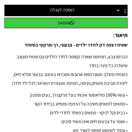
הוספה לעגלה
ווטסאפ
תיאור:
שטיח רצפה דק לחדר ילדים - צבעוני, רך ופרקטי במיוחד
הכניסו צבע, חמימות ואווירה קסומה לחדר הילדים עם שטיח מעוצב
שישדרג כל פינה בחדר.
השטיח משלב מגוון דמויות אהובות ומוכרות בעיצוב צבעוני ומלא חיים,
ליצירת סביבת משחק נעימה, חמימה ומעוררת השראה לכל ילד וילדה.
• עשוי 100% פוליאסטר איכותי בעל מרקם רך, נעים ומפנק
• מתאים למשחק וישיבה על הרצפה ומסייע בבידוד הקור
• כביס וקל לניקוי - מתאים במיוחד לחדרי ילדים
• שומר על צבעים חיים ואינו משיר סיבים
• עמיד לשימוש יומיומי לאורך זמן