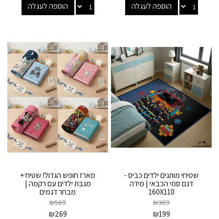
הוספה לעגלה
הוספה לעגלה
שטיחי מותגים ילדים כביס -
מארז חופש הגדול! שטיח +
דגם סמי הכבאי | מידה
מגבת ילדים עם רקמה |
160X110
מבחר דגמים
₪
569
₪
369
₪
269
₪
199