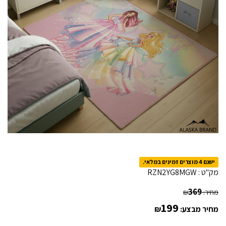
ישנם 4 מוצרים זמינים במלאי.
מק"ט :
RZN2YG8MGW
369
מחיר:
₪
199
מחיר מבצע:
₪