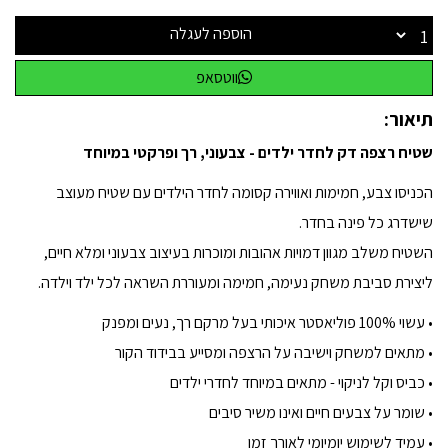
הוספה לעגלה
ווטסאפ
תיאור:
שטיח רצפה דק לחדר ילדים - צבעוני, רך ופרקטי במיוחד
הכניסו צבע, חמימות ואווירה קסומה לחדר הילדים עם שטיח מעוצב
שישדרג כל פינה בחדר.
השטיח משלב מגוון דמויות אהובות ומוכרות בעיצוב צבעוני ומלא חיים,
ליצירת סביבת משחק נעימה, חמימה ומעוררת השראה לכל ילד וילדה.
• עשוי 100% פוליאסטר איכותי בעל מרקם רך, נעים ומפנק
• מתאים למשחק וישיבה על הרצפה ומסייע בבידוד הקור
• כביס וקל לניקוי - מתאים במיוחד לחדרי ילדים
• שומר על צבעים חיים ואינו משיר סיבים
• עמיד לשימוש יומיומי לאורך זמן