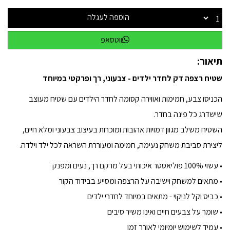
הוספה לעגלה
ווטסאפ
תיאור:
שטיח רצפה דק לחדר ילדים - צבעוני, רך ופרקטי במיוחד
הכניסו צבע, חמימות ואווירה קסומה לחדר הילדים עם שטיח מעוצב
שישדרג כל פינה בחדר.
השטיח משלב מגוון דמויות אהובות ומוכרות בעיצוב צבעוני ומלא חיים,
ליצירת סביבת משחק נעימה, חמימה ומעוררת השראה לכל ילד וילדה.
• עשוי 100% פוליאסטר איכותי בעל מרקם רך, נעים ומפנק
• מתאים למשחק וישיבה על הרצפה ומסייע בבידוד הקור
• כביס וקל לניקוי - מתאים במיוחד לחדרי ילדים
• שומר על צבעים חיים ואינו משיר סיבים
• עמיד לשימוש יומיומי לאורך זמן