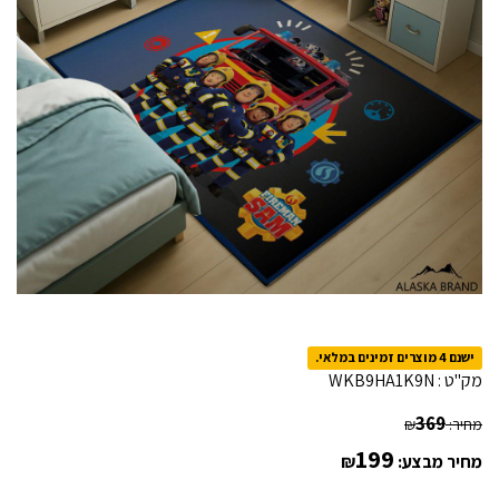
ישנם 4 מוצרים זמינים במלאי.
מק"ט :
WKB9HA1K9N
369
מחיר:
₪
199
מחיר מבצע:
₪