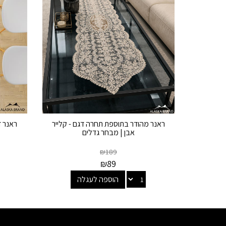
ראנר מהודר בתוספת תחרה דגם - קלייר
ראנר ד
אבן | מבחר גדלים
₪
189
₪
89
הוספה לעגלה