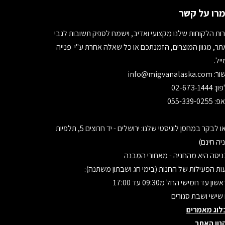
רו על קשר
ות הלקוחות שלנו מקצועי ואדיב, וישמח לספק תשובות לגבי
ר, מגוון המוצרים, הזמנתכם או כל שאלה אחרת ע"י פנייה
יל.
ור:
info@migvanalaska.com
02-673-1444
055-339-0255
בואו לבקר במחסן לוגיסטי שלנו: ירושלים - יד חרוצים 5, תלפיות
יה חינם)
יסה היא מהחניה - מאחורי המבנה
ת הפעילות של החנות (בימי חג ושבתון משתנה):
ון עד חמישי החל מ09:30 עד 17:00
 שישי ושבת סגורים
לוג מאמרים
נון האתר