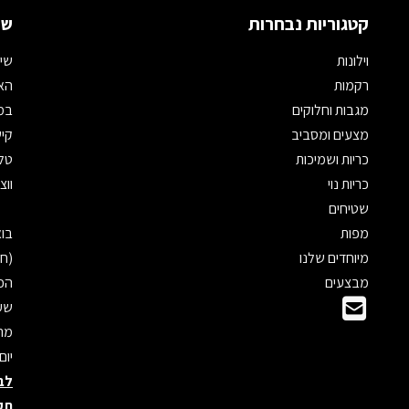
קטגוריות נבחרות
שמ
וילונות
שיר
רקמות
האת
מגבות וחלוקים
במי
מצעים ומסביב
קיש
כריות ושמיכות
טלפון: 
כריות נוי
ווצאפ: 
שטיחים
מפות
מיוחדים שלנו
(חנ
מבצעים
הכנ
שעו
מראש
יום
לב
תק