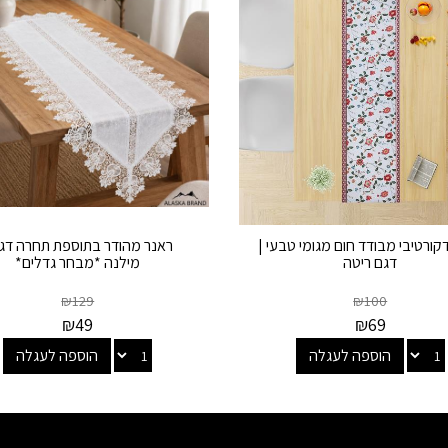
קורטיבי מבודד חום מגומי טבעי |
ראנר מהודר בתוספת תחרה דגם
דגם ריטה
מילנה *מבחר גדלים*
₪
129
₪
100
₪
49
₪
69
הוספה לעגלה
הוספה לעגלה