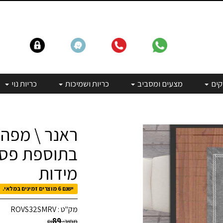
קים
מצעים ומסביב
כריות ושמיכות
כריות נוי
ראנר \ מפה
מידות
ישנם 6 מוצרים זמינים במלאי.
מק"ט :
ROVS32SMRV
89
מחיר:
₪