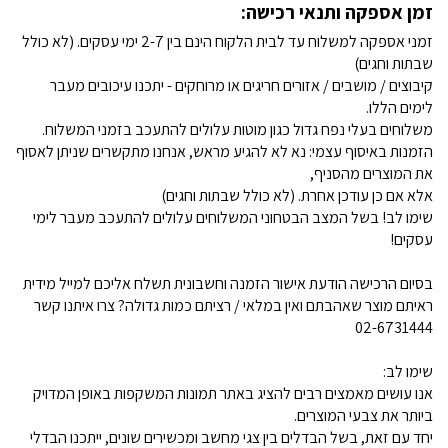
זמן אספקה ותנאי רכישה:
זמני אספקה למשלוח עד לבית הלקוח הינם בין 2-7 ימי עסקים. (לא כולל
שבתות וחגים)
קיבוצים / מושבים / אזורים חריגים או מרוחקים - יתכנו עיכובים מעבר
לימים הללו.
משלוחים בעלי נפח גדול כגון מוטות עלולים להתעכב בזמני המשלוח.
הזמנות באיסוף עצמי: נא לא להגיע מראש, אנחנו מתקשרים שניתן לאסוף
את המוצרים מהסניף,
אלא אם כן עודכן אחרת. (לא כולל שבתות וחגים)
שימו לב! בשל המצב הבטחוני המשלוחים עלולים להתעכב מעבר לימי
עסקים!
בסיום הרכישה הודעת אישור הזמנה וחשבונית תשלח אליכם למייל מידית
ראיתם מוצר שאהבתם ואין במלאי / רציתם כמות גדולה? צרו איתנו קשר
02-6731444
שימו לב:
אנו עושים מאמצים רבים להציג באתר תמונות המשקפות באופן המדויק
ביותר את צבעי המוצרים.
יחד עם זאת, בשל הבדלים בין צגי מחשב ומכשירים שונים, ייתכנו הבדלי