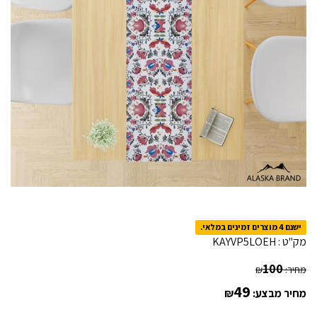
ישנם 4 מוצרים זמינים במלאי.
מק"ט :
KAYVP5LOEH
100
מחיר:
₪
49
מחיר מבצע:
₪