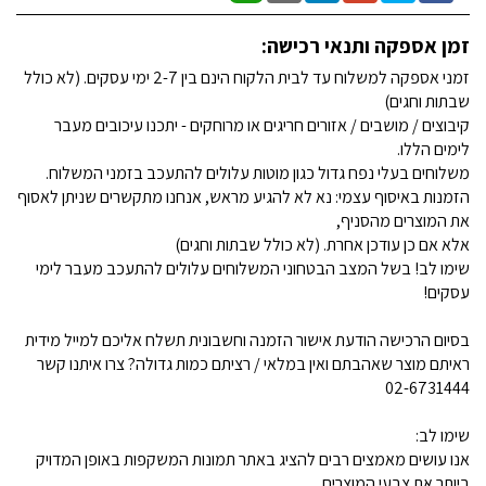
זמן אספקה ותנאי רכישה:
זמני אספקה למשלוח עד לבית הלקוח הינם בין 2-7 ימי עסקים. (לא כולל
שבתות וחגים)
קיבוצים / מושבים / אזורים חריגים או מרוחקים - יתכנו עיכובים מעבר
לימים הללו.
משלוחים בעלי נפח גדול כגון מוטות עלולים להתעכב בזמני המשלוח.
הזמנות באיסוף עצמי: נא לא להגיע מראש, אנחנו מתקשרים שניתן לאסוף
את המוצרים מהסניף,
אלא אם כן עודכן אחרת. (לא כולל שבתות וחגים)
שימו לב! בשל המצב הבטחוני המשלוחים עלולים להתעכב מעבר לימי
עסקים!
בסיום הרכישה הודעת אישור הזמנה וחשבונית תשלח אליכם למייל מידית
ראיתם מוצר שאהבתם ואין במלאי / רציתם כמות גדולה? צרו איתנו קשר
02-6731444
שימו לב:
אנו עושים מאמצים רבים להציג באתר תמונות המשקפות באופן המדויק
ביותר את צבעי המוצרים.