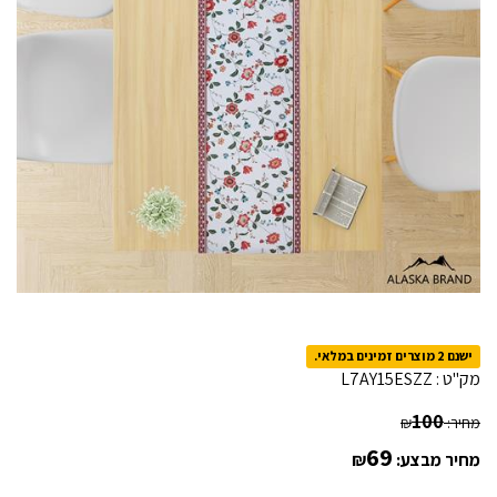
ישנם 2 מוצרים זמינים במלאי.
מק"ט :
L7AY15ESZZ
100
מחיר:
₪
69
מחיר מבצע:
₪