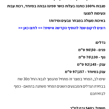
מגבות 100% כותנה בעלות כושר ספיגה גבוהה במיוחד, רכות עבות
ונעימות למגע!
באיכות מעולה במבחר צבעים ומידות!
רוצים לרקום שם? להוסיף הקדשה אישית? >> לחצו כאן <<
גדלים:
פנים - 50\90 ס"מ
גוף - 130\70 ס"מ
ענק - 145\92 ס"מ
ענק במיוחד - 157\97 ס"מ
שימו לב, המחיר במוצר זה מתחיל מהנמוך לגבוה החל מ30 שח
בבחירת הגדלים והמבצעים השונים המחיר משתנה בהתאם - כפוף
לבחירתכם
משקל
: כ540 גרם למ"ר