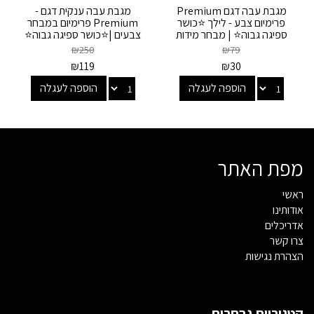
מגבת עבה דגם Premium
מגבת עבה ענקית דגם -
פרימיום צבע - לילך ⭐כושר
Premium פרימיום במבחר
ספיגה גבוה⭐ | מבחר מידות
צבעים |⭐כושר ספיגה גבוה⭐
₪
250
₪
79
₪
119
₪
30
הוספה לעגלה
הוספה לעגלה
מפת האתר
ראשי
אודותינו
אדריכלים
צרו קשר
הצהרת נגישות
קטגוריות נבחרות