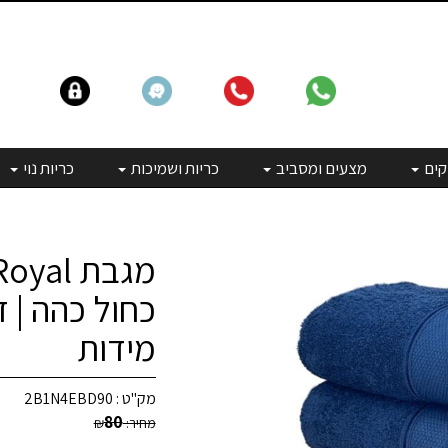
קים
מצעים ומסביב
כריות ושמיכות
כריות נוי
כחול כהה | 
מידות
מק"ט :
2B1N4EBD90
80
מחיר:
₪