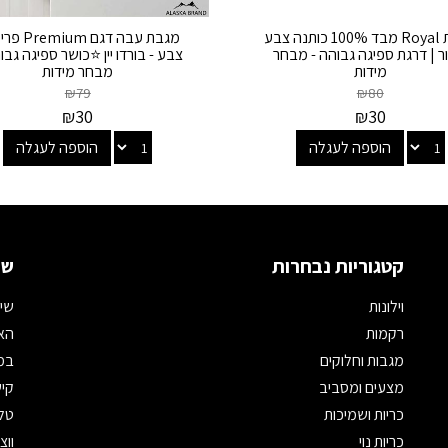
מגבת Royal מבד 100% כותנה צבע
מגבת עבה דגם m
 | דרגת ספיגה גבוהה - מבחר
צבע - בורדו יין ⭐כושר ספיגה גבו
מידות
מבחר מידות
₪
79
₪
80
₪
30
₪
30
הוספה לעגלה
הוספה לעגלה
קטגוריות נבחרות
שמ
וילונות
שיר
רקמות
האת
מגבות וחלוקים
במי
מצעים ומסביב
קיש
כריות ושמיכות
טלפון: 
כריות נוי
ווצאפ: 