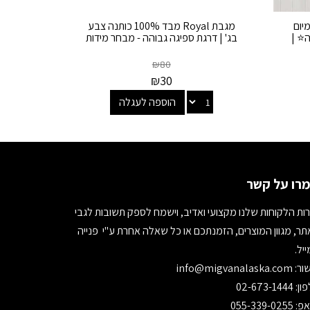
Premiu פרימיום
מגבת Royal מבד 100% כותנה צבע
ה⭐ |
בג' | דרגת ספיגה גבוהה - מבחר מידות
₪
80
₪
30
הוספה לעגלה
רו על קשר
ות הלקוחות שלנו מקצועי ואדיב, וישמח לספק תשובות לגבי
ר, מגוון המוצרים, הזמנתכם או כל שאלה אחרת ע"י פנייה
יל.
ור:
info@migvanalaska.com
02-673-1444
055-339-0255