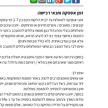
זמן אספקה ותנאי רכישה:
זמני אספקה למשלוח עד לבית הלקוח הינם בין 2-7 ימי עסקים. (לא כולל שבתות וחגים)
קיבוצים / מושבים / אזורים חריגים או מרוחקים - יתכנו עיכובים
משלוחים בעלי נפח גדול כגון מוטות עלולים להתעכב בזמני ה
הזמנות באיסוף עצמי: נא לא להגיע מראש, אנחנו מתקשרים ש
אלא אם כן עודכן אחרת. (לא כולל שבתות וחגים)
שימו לב! בשל המצב הבטחוני המשלוחים עלולים להתעכב מע
בסיום הרכישה הודעת אישור הזמנה וחשבונית תשלח אליכם למ
ראיתם מוצר שאהבתם ואין במלאי / רציתם כמות גדולה? צרו איתנו קשר 
שימו לב:
אנו עושים מאמצים רבים להציג באתר תמונות המשקפות באופן
יחד עם זאת, בשל הבדלים בין צגי מחשב ומכשירים שונים, ייתכ
ואין באפשרותנו להתחייב להתאמה מוחלטת.
בנוסף, ייתכנו שינויים קלים בדפוסים ובגוונים בהתאם לגודל הנ
מידות האורך והרוחב עשויות להשתנות בסטייה של עד כ-5% מהמידות המפורסמות.
אנו מקפידים על מדידה מדויקת ככל האפשר, אולם סטיות קלות א