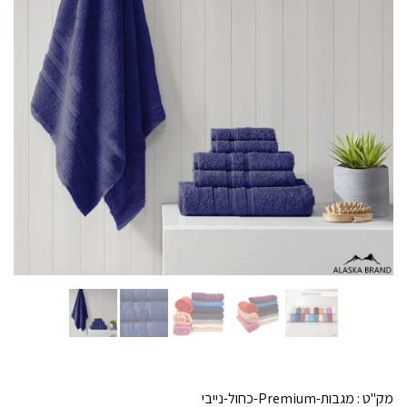
מק"ט :
מגבות-Premium-כחול-נייבי