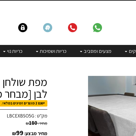
קים
מצעים ומסביב
כריות ושמיכות
כריות נוי
מפת שולחן א
לבן [מבחר מ
ישנם 2 מוצרים זמינים במלאי.
מק"ט :
LBCEXBSO5G
180
מחיר:
₪
99
מחיר מבצע:
₪