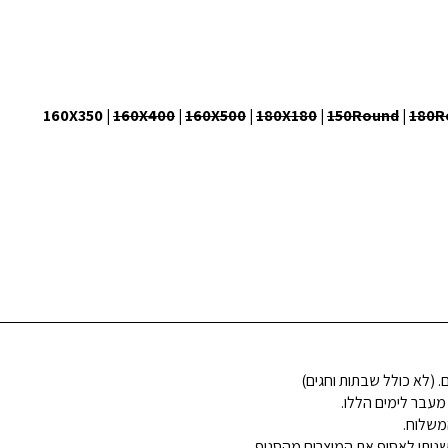
160X400
|
160X500
|
180X180
|
150Round
|
180R
 מעבר לימים הללו.
משלוח.
ניתן לאסוף את המוצרים מהסניף,