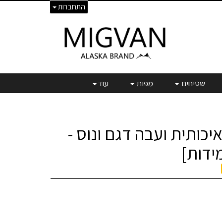
התחברות
שטיחים
מפות
עוד
יכותית ועבה דגם ונוס -
ידות]