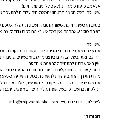
אלא אם כן עודכן אחרת. (לא כולל שבתות וחגים)
שימו לב! בשל המצב הבטחוני המשלוחים עלולים להתעכב מע
בסיום הרכישה הודעת אישור הזמנה וחשבונית תשלח אליכם למ
ראיתם מוצר שאהבתם ואין במלאי / רציתם כמות גדולה? צרו איתנו קשר 
שימו לב:
אנו עושים מאמצים רבים להציג באתר תמונות המשקפות באופן
יחד עם זאת, בשל הבדלים בין צגי מחשב ומכשירים שונים, ייתכ
ואין באפשרותנו להתחייב להתאמה מוחלטת.
בנוסף, ייתכנו שינויים קלים בדפוסים ובגוונים בהתאם לגודל הנ
מידות האורך והרוחב עשויות להשתנות בסטייה של עד כ-5% מהמידות המפורסמות.
אנו מקפידים על מדידה מדויקת ככל האפשר, אולם סטיות קלות א
יש לקחת בחשבון כי בשל אופי תהליך הייצור במפעל, ייתכנו שינ
לשאלות, כתבו לנו במייל: info@migvanalaska.com
תגובות: