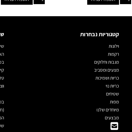
קטגוריות נבחרות
שמ
וילונות
שיר
רקמות
האת
מגבות וחלוקים
במי
מצעים ומסביב
קיש
כריות ושמיכות
טלפון: 
כריות נוי
ווצאפ: 
שטיחים
מפות
מיוחדים שלנו
(חנ
מבצעים
הכנ
שעו