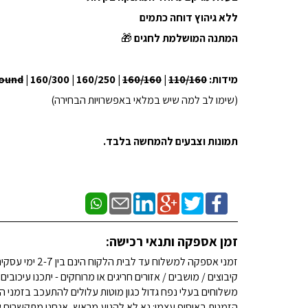
ללא גיהוץ דוחה כתמים
המתנה המושלמת לחגים
🎁
מידות: 160X350 |
110/160
|
160/160
| 160/300 | 160/250 |
ound
(שימו לב למה שיש במלאי באפשרויות הבחירה)
תמונות וצבעים להמחשה בלבד.
זמן אספקה ותנאי רכישה:
זמני אספקה למשלוח עד לבית הלקוח הינם בין 2-7 ימי עסקים. (לא כולל שבתות וחגים)
קיבוצים / מושבים / אזורים חריגים או מרוחקים - יתכנו עיכובים
משלוחים בעלי נפח גדול כגון מוטות עלולים להתעכב בזמני ה
הזמנות באיסוף עצמי: נא לא להגיע מראש, אנחנו מתקשרים ש