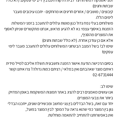
זמני אספקה למשלוח עד לבית הלקוח הינם בין 2-7 ימי עסקים. (לא כולל
שבתות וחגים)
קיבוצים / מושבים / אזורים חריגים או מרוחקים - יתכנו עיכובים מעבר
לימים הללו.
משלוחים בעלי נפח גדול כגון מוטות עלולים להתעכב בזמני המשלוח.
הזמנות באיסוף עצמי: נא לא להגיע מראש, אנחנו מתקשרים שניתן לאסוף
את המוצרים מהסניף,
אלא אם כן עודכן אחרת. (לא כולל שבתות וחגים)
שימו לב! בשל המצב הבטחוני המשלוחים עלולים להתעכב מעבר לימי
עסקים!
בסיום הרכישה הודעת אישור הזמנה וחשבונית תשלח אליכם למייל מידית
ראיתם מוצר שאהבתם ואין במלאי / רציתם כמות גדולה? צרו איתנו קשר
02-6731444
שימו לב:
אנו עושים מאמצים רבים להציג באתר תמונות המשקפות באופן המדויק
ביותר את צבעי המוצרים.
יחד עם זאת, בשל הבדלים בין צגי מחשב ומכשירים שונים, ייתכנו הבדלי
גוון בין המוצר כפי שהוא נראה על המסך לבין המוצר בפועל,
ואין באפשרותנו להתחייב להתאמה מוחלטת.