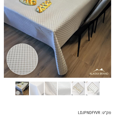
מק"ט :
LDJPNDFYVR