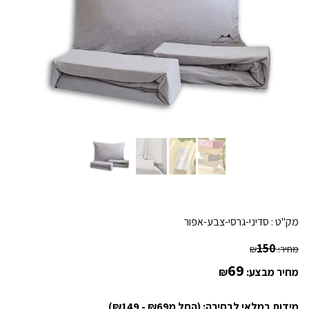
מק"ט :
סדיני-גרסי-צבע-אפור
150
מחיר:
₪
69
מחיר מבצע:
₪
מידות במלאי לבחירה: (החל מ₪69 - ₪149)