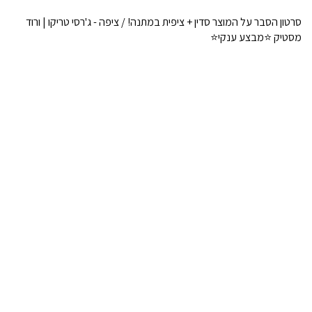
סרטון הסבר על המוצר סדין + ציפית במתנה! / ציפה - ג'רסי טריקו | ורוד
מסטיק ⭐מבצע ענקי⭐