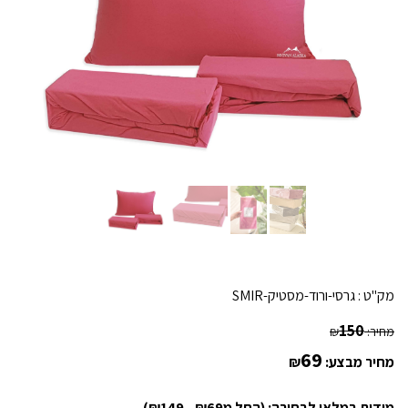
מק"ט :
גרסי-ורוד-מסטיק-SMIR
150
מחיר:
₪
69
מחיר מבצע:
₪
מידות במלאי לבחירה: (החל מ₪69 - ₪149)