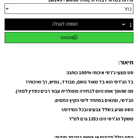
הוספה לעגלה
ווטסאפ
תיאור:
סט מצעי ג'רסי איכותי 100% כותנה
בד הג'רסי הוא בד מאוד נושם, מבודד, גמיש, רך ואיכותי!
מה שהופך אותו היום לבחירה פופולרית עבור רבים כסדין למזרן.
הג'רסי, מתאים במיוחד לימי הקיץ החמים.
הסט מגיע בשלל צבעים ובכל המידות!
משקל הג'רסי הינו כ
135 גרם למ"ר
הסט כולל סדינים או ציפות במבחר מידות: