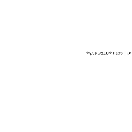
טריקו | שמנת ⭐מבצע ענקי⭐