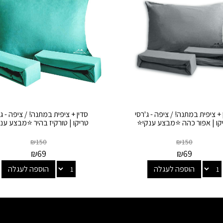
 + ציפית במתנה! / ציפה - ג'רסי
סדין + ציפית במתנה! / ציפה - ג'
קו | אפור כהה ⭐מבצע ענקי⭐
טריקו | טורקיז בהיר ⭐מבצע ענ
₪
150
₪
150
₪
69
₪
69
הוספה לעגלה
הוספה לעגלה