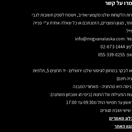
רו על קשר
ות הלקוחות שלנו מקצועי ואדיב, וישמח לספק תשובות לגבי
ר, מגוון המוצרים, הזמנתכם או כל שאלה אחרת ע"י פנייה
יל.
ור:
info@migvanalaska.com
02-673-1444
055-339-0255
בואו לבקר במחסן לוגיסטי שלנו: ירושלים - יד חרוצים 5, תלפיות
יה חינם)
יסה היא מהחניה - מאחורי המבנה
ת הפעילות של החנות (בימי חג ושבתון משתנה):
ון עד חמישי החל מ09:30 עד 17:00
 שישי ושבת סגורים
לוג מאמרים
נון האתר