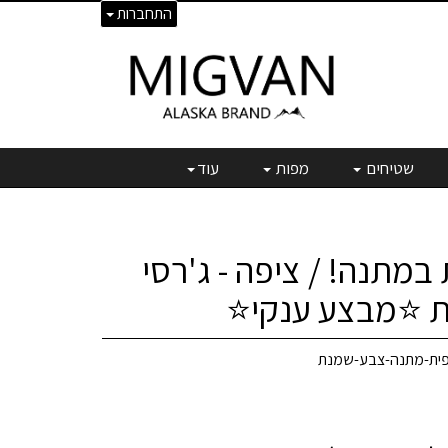
התחברות
שטיחים
מפות
עוד
 במתנה! / ציפה - ג'רסי
נת ⭐מבצע ענקי⭐
ציפית-מתנה-צבע-שמנת