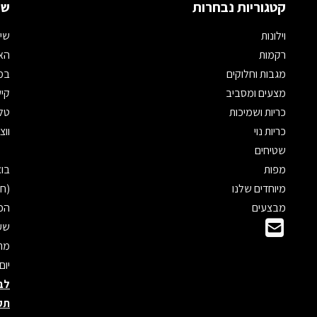
קטגוריות נבחרות
שמ
וילונות
שיר
רקמות
האת
מגבות וחלוקים
במי
מצעים ומסביב
קיש
כריות ושמיכות
טלפון: 
כריות נוי
ווצאפ: 
שטיחים
מפות
מיוחדים שלנו
(חנ
מבצעים
הכנ
שעו
מראש
יום
לב
תק