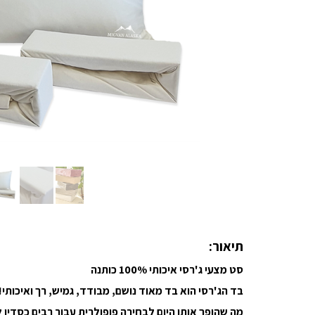
תיאור:
סט מצעי ג'רסי איכותי 100% כותנה
בד הג'רסי הוא בד מאוד נושם, מבודד, גמיש, רך ואיכותי!
מה שהופך אותו היום לבחירה פופולרית עבור רבים כסדין ל