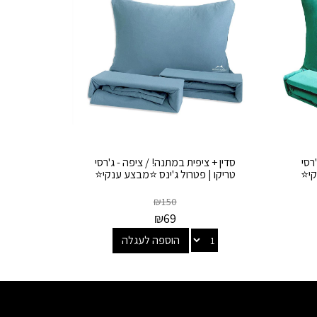
רסי
סדין + ציפית במתנה! / ציפה - ג'רסי
קי⭐
טריקו | פטרול ג'ינס ⭐מבצע ענקי⭐
₪
150
₪
69
הוספה לעגלה