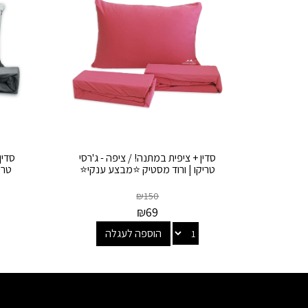
סדין + ציפית במתנה! / ציפה - ג'רסי
סדין
טריקו | ורוד מסטיק ⭐מבצע ענקי⭐
טרי
₪
150
₪
69
הוספה לעגלה