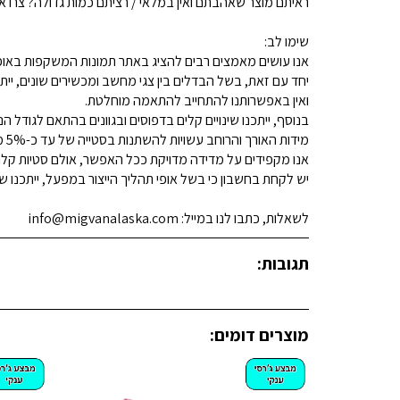
ראיתם מוצר שאהבתם ואין במלאי / רציתם כמות גדולה? צרו איתנו קשר 
שימו לב:
אנו עושים מאמצים רבים להציג באתר תמונות המשקפות באופן
יחד עם זאת, בשל הבדלים בין צגי מחשב ומכשירים שונים, ייתכ
ואין באפשרותנו להתחייב להתאמה מוחלטת.
בנוסף, ייתכנו שינויים קלים בדפוסים ובגוונים בהתאם לגודל הנ
מידות האורך והרוחב עשויות להשתנות בסטייה של עד כ-5% מהמידות המפורסמות.
אנו מקפידים על מדידה מדויקת ככל האפשר, אולם סטיות קלות א
יש לקחת בחשבון כי בשל אופי תהליך הייצור במפעל, ייתכנו שינ
לשאלות, כתבו לנו במייל: info@migvanalaska.com
תגובות:
מוצרים דומים: