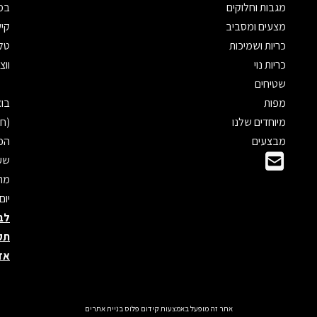
מגבות וחלוקים
במי
מצעים ומסביב
קיש
כריות ושמיכות
טלפון: 
כריות נוי
ווצאפ: 
שטיחים
מפות
מיוחדים שלנו
(חנ
מבצעים
הכנ
שעו
מראש
יום
לב
תק
אד
אתר זה מופעל באמצעות
קידום פלוס
בניית אתרים