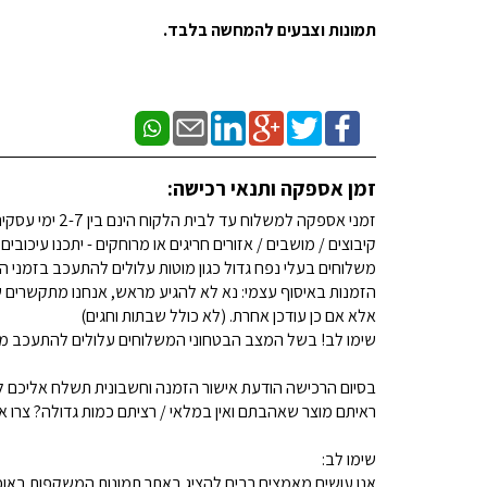
תמונות וצבעים להמחשה בלבד.
זמן אספקה ותנאי רכישה:
זמני אספקה למשלוח עד לבית הלקוח הינם בין 2-7 ימי עסקים. (לא כולל שבתות וחגים)
קיבוצים / מושבים / אזורים חריגים או מרוחקים - יתכנו עיכובים
משלוחים בעלי נפח גדול כגון מוטות עלולים להתעכב בזמני ה
הזמנות באיסוף עצמי: נא לא להגיע מראש, אנחנו מתקשרים ש
אלא אם כן עודכן אחרת. (לא כולל שבתות וחגים)
שימו לב! בשל המצב הבטחוני המשלוחים עלולים להתעכב מע
בסיום הרכישה הודעת אישור הזמנה וחשבונית תשלח אליכם למ
ראיתם מוצר שאהבתם ואין במלאי / רציתם כמות גדולה? צרו איתנו קשר 
שימו לב:
אנו עושים מאמצים רבים להציג באתר תמונות המשקפות באופן