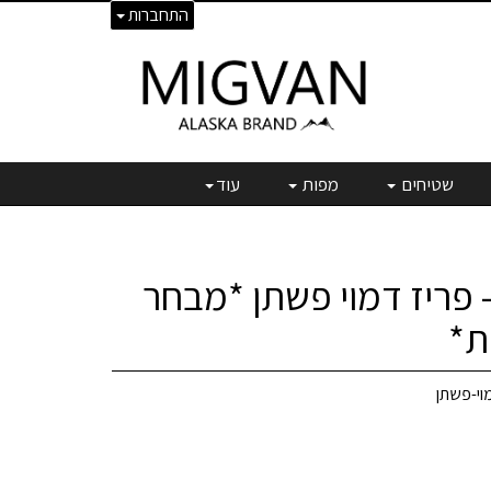
התחברות
שטיחים
מפות
עוד
 פריז דמוי פשתן *מבחר
ת*
וי-פשתן