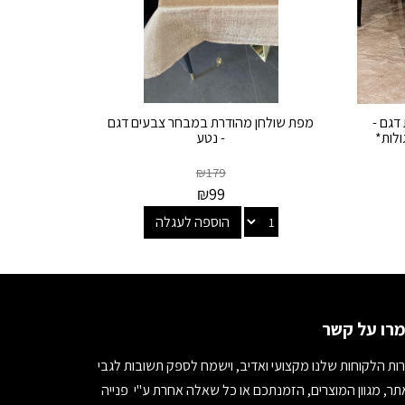
דגם -
מפת שולחן מהודרת במבחר צבעים דגם
ולות*
- נטע
₪
179
₪
99
הוספה לעגלה
רו על קשר
ות הלקוחות שלנו מקצועי ואדיב, וישמח לספק תשובות לגבי
ר, מגוון המוצרים, הזמנתכם או כל שאלה אחרת ע"י פנייה