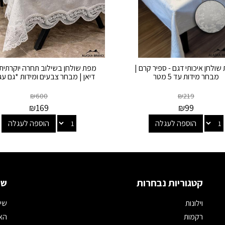
שולחן איכותי דגם - ספיר קרם |
מפת שולחן בשילוב תחרה יוקרתית 
מבחר מידות עד 5 מטר
דיאן | מבחר צבעים ומידות *גם עג
₪
600
₪
219
₪
169
₪
99
הוספה לעגלה
הוספה לעגלה
קטגוריות נבחרות
שמ
וילונות
שיר
רקמות
האת