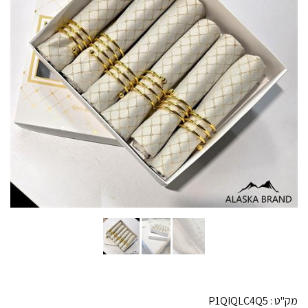
מק"ט :
P1QIQLC4Q5