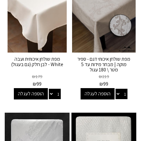
מפת שולחן איכותי דגם - ספיר
מפת שולחן איכותית ועבה
מוקה | מבחר מידות עד 5
White - לבן חלק (גם בעגול)
מטר \ 180 עגול
₪
179
₪
219
₪
99
₪
99
הוספה לעגלה
הוספה לעגלה