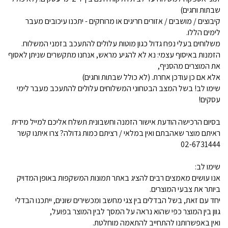
שבתות וחגים)
קיבוצים / מושבים / אזורים חריגים או מרוחקים - יתכנו עיכובים מעבר
לימים הללו.
משלוחים בעלי נפח גדול כגון מוטות עלולים להתעכב בזמני המשלוח.
הזמנות באיסוף עצמי: נא לא להגיע מראש, אנחנו מתקשרים שניתן לאסוף
את המוצרים מהסניף,
אלא אם כן עודכן אחרת. (לא כולל שבתות וחגים)
שימו לב! בשל המצב הבטחוני המשלוחים עלולים להתעכב מעבר לימי
עסקים!
בסיום הרכישה הודעת אישור הזמנה וחשבונית תשלח אליכם למייל מידית
ראיתם מוצר שאהבתם ואין במלאי / רציתם כמות גדולה? צרו איתנו קשר
02-6731444
שימו לב:
אנו עושים מאמצים רבים להציג באתר תמונות המשקפות באופן המדויק
ביותר את צבעי המוצרים.
יחד עם זאת, בשל הבדלים בין צגי מחשב ומכשירים שונים, ייתכנו הבדלי
גוון בין המוצר כפי שהוא נראה על המסך לבין המוצר בפועל,
ואין באפשרותנו להתחייב להתאמה מוחלטת.