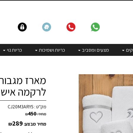
קים
מצעים ומסביב
כריות ושמיכות
כריות נוי
מארז מגבות
לרקמה אישית
מק"ט :
CJ20M3ARYS
450
מחיר:
₪
289
מחיר מבצע:
₪