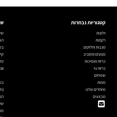
קטגוריות נבחרות
שמ
וילונות
שיר
רקמות
האת
מגבות וחלוקים
במי
מצעים ומסביב
קיש
כריות ושמיכות
טלפון: 
כריות נוי
ווצאפ: 
שטיחים
מפות
מיוחדים שלנו
(חנ
מבצעים
הכנ
שעו
מראש