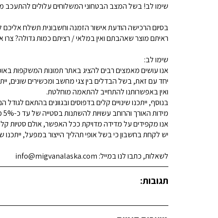
שימו לב! בשל המצב הבטחוני המשלוחים עלולים להתעכב מע
בסיום הרכישה הודעת אישור הזמנה וחשבונית תשלח אליכם למ
ראיתם מוצר שאהבתם ואין במלאי / רציתם כמות גדולה? צרו איתנו קשר 
שימו לב:
אנו עושים מאמצים רבים להציג באתר תמונות המשקפות באופן
יחד עם זאת, בשל הבדלים בין צגי מחשב ומכשירים שונים, ייתכ
ואין באפשרותנו להתחייב להתאמה מוחלטת.
בנוסף, ייתכנו שינויים קלים בדפוסים ובגוונים בהתאם לגודל הנ
מידות האורך והרוחב עשויות להשתנות בסטייה של עד כ-5% מהמידות המפורסמות.
אנו מקפידים על מדידה מדויקת ככל האפשר, אולם סטיות קלות א
יש לקחת בחשבון כי בשל אופי תהליך הייצור במפעל, ייתכנו שינ
לשאלות, כתבו לנו במייל: info@migvanalaska.com
תגובות: