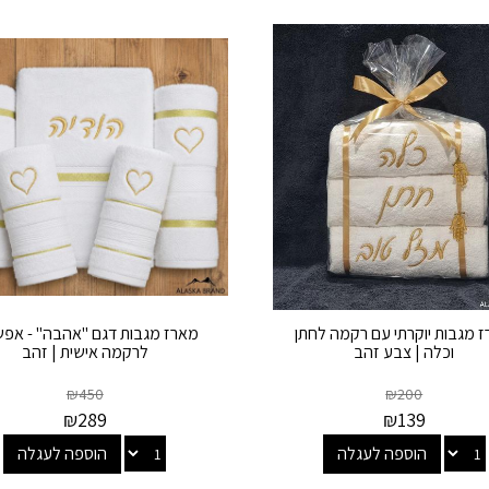
 מגבות יוקרתי עם רקמה לחתן
מארז מגבות דגם "אהבה" - אפש
וכלה | צבע זהב
לרקמה אישית | זהב
₪
450
₪
200
₪
289
₪
139
הוספה לעגלה
הוספה לעגלה