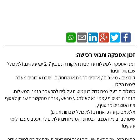
זמן אספקה ותנאי רכישה:
זמני אספקה למשלוח עד לבית הלקוח הינם בין 2-7 ימי עסקים. (לא כולל
שבתות וחגים)
קיבוצים / מושבים / אזורים חריגים או מרוחקים - יתכנו עיכובים מעבר
לימים הללו.
משלוחים בעלי נפח גדול כגון מוטות עלולים להתעכב בזמני המשלוח.
הזמנות באיסוף עצמי: נא לא להגיע מראש, אנחנו מתקשרים שניתן לאסוף
את המוצרים מהסניף,
אלא אם כן עודכן אחרת. (לא כולל שבתות וחגים)
שימו לב! בשל המצב הבטחוני המשלוחים עלולים להתעכב מעבר לימי
עסקים!
בסיום הרכישה הודעת אישור הזמנה וחשבונית תשלח אליכם למייל מידית