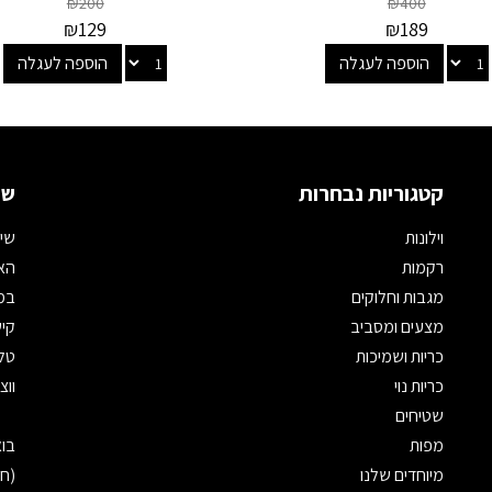
₪
200
₪
400
₪
129
₪
189
הוספה לעגלה
הוספה לעגלה
קטגוריות נבחרות
שמ
וילונות
שיר
רקמות
האת
מגבות וחלוקים
במי
מצעים ומסביב
קיש
כריות ושמיכות
טלפון: 
כריות נוי
ווצאפ: 
שטיחים
מפות
מיוחדים שלנו
(חנ