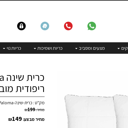
קים
מצעים ומסביב
כריות ושמיכות
כריות נוי
ריפודית מוב
מק"ט :
כרית-שינה-Paloma-
199
מחיר:
₪
149
מחיר מבצע:
₪