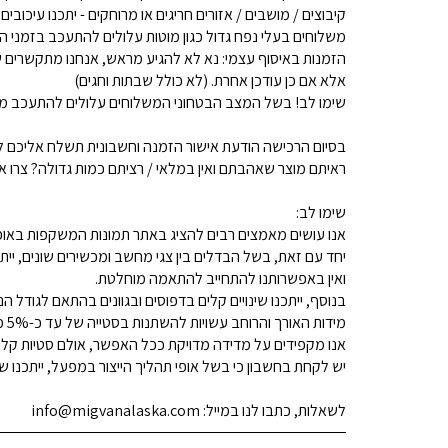
קיבוצים / מושבים / אזורים חריגים או מרוחקים - יתכנו עיכובים
משלוחים בעלי נפח גדול כגון מוטות עלולים להתעכב בזמני ה
הזמנות באיסוף עצמי: נא לא להגיע מראש, אנחנו מתקשרים ש
אלא אם כן עודכן אחרת. (לא כולל שבתות וחגים)
שימו לב! בשל המצב הבטחוני המשלוחים עלולים להתעכב מע
בסיום הרכישה הודעת אישור הזמנה וחשבונית תשלח אליכם למ
ראיתם מוצר שאהבתם ואין במלאי / רציתם כמות גדולה? צרו איתנו קשר 
שימו לב:
אנו עושים מאמצים רבים להציג באתר תמונות המשקפות באופן
יחד עם זאת, בשל הבדלים בין צגי מחשב ומכשירים שונים, ייתכ
ואין באפשרותנו להתחייב להתאמה מוחלטת.
בנוסף, ייתכנו שינויים קלים בדפוסים ובגוונים בהתאם לגודל הנ
מידות האורך והרוחב עשויות להשתנות בסטייה של עד כ-5% מהמידות המפורסמות.
אנו מקפידים על מדידה מדויקת ככל האפשר, אולם סטיות קלות א
יש לקחת בחשבון כי בשל אופי תהליך הייצור במפעל, ייתכנו שינ
לשאלות, כתבו לנו במייל: info@migvanalaska.com