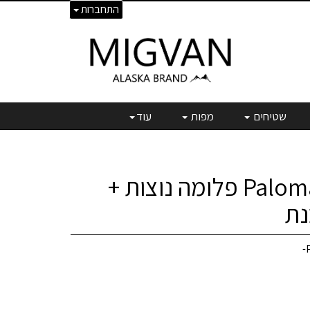
התחברות
שטיחים
מפות
עוד
כרית שינה Paloma פלומה נוצות +
נת