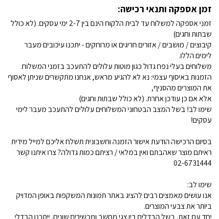
זמן אספקה ותנאי רכישה:
זמני אספקה למשלוח עד לבית הלקוח הינם בין 2-7 ימי עסקים. (לא כולל
שבתות וחגים)
קיבוצים / מושבים / אזורים חריגים או מרוחקים - יתכנו עיכובים מעבר
לימים הללו.
משלוחים בעלי נפח גדול כגון מוטות עלולים להתעכב בזמני המשלוח.
הזמנות באיסוף עצמי: נא לא להגיע מראש, אנחנו מתקשרים שניתן לאסוף
את המוצרים מהסניף,
אלא אם כן עודכן אחרת. (לא כולל שבתות וחגים)
שימו לב! בשל המצב הבטחוני המשלוחים עלולים להתעכב מעבר לימי
עסקים!
בסיום הרכישה הודעת אישור הזמנה וחשבונית תשלח אליכם למייל מידית
ראיתם מוצר שאהבתם ואין במלאי / רציתם כמות גדולה? צרו איתנו קשר
02-6731444
שימו לב:
אנו עושים מאמצים רבים להציג באתר תמונות המשקפות באופן המדויק
ביותר את צבעי המוצרים.
יחד עם זאת, בשל הבדלים בין צגי מחשב ומכשירים שונים, ייתכנו הבדלי