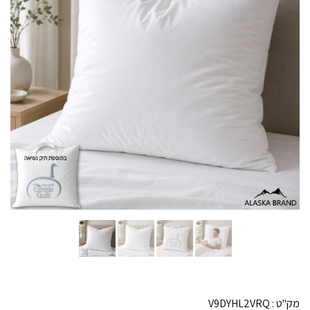
מק"ט :
V9DYHL2VRQ