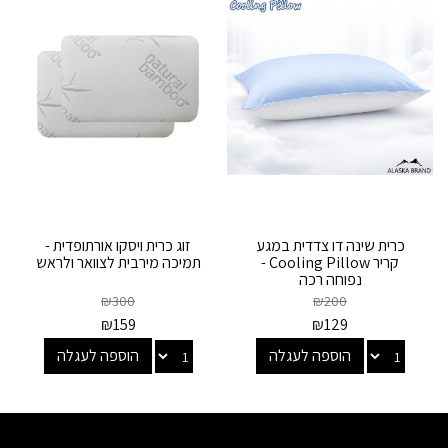
כרית שינה דו צדדית במגע
זוג כרית ויסקו אורתופדית -
קריר Cooling Pillow -
תמיכה מירבית לצוואר ולראש
נפוחה רכה
₪
300
₪
200
₪
159
₪
129
הוספה לעגלה
הוספה לעגלה