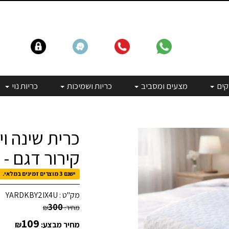
קים
מצעים ומסביב
כריות ושמיכות
כריות נוי
כרית שינה ו
קירור דגם - Blue Gel | דו צדדי
ישנם 3 מוצרים זמינים במלאי.
מק"ט :
YARDKBY2IX4U
300
מחיר:
₪
109
מחיר מבצע:
₪