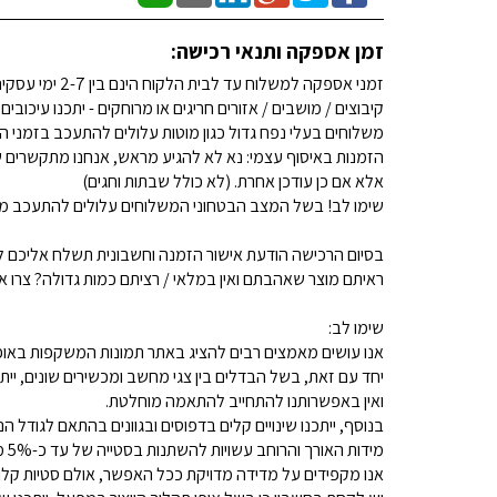
זמן אספקה ותנאי רכישה:
זמני אספקה למשלוח עד לבית הלקוח הינם בין 2-7 ימי עסקים. (לא כולל שבתות וחגים)
קיבוצים / מושבים / אזורים חריגים או מרוחקים - יתכנו עיכובים
משלוחים בעלי נפח גדול כגון מוטות עלולים להתעכב בזמני ה
הזמנות באיסוף עצמי: נא לא להגיע מראש, אנחנו מתקשרים ש
אלא אם כן עודכן אחרת. (לא כולל שבתות וחגים)
שימו לב! בשל המצב הבטחוני המשלוחים עלולים להתעכב מע
בסיום הרכישה הודעת אישור הזמנה וחשבונית תשלח אליכם למ
ראיתם מוצר שאהבתם ואין במלאי / רציתם כמות גדולה? צרו איתנו קשר 
שימו לב:
אנו עושים מאמצים רבים להציג באתר תמונות המשקפות באופן
יחד עם זאת, בשל הבדלים בין צגי מחשב ומכשירים שונים, ייתכ
ואין באפשרותנו להתחייב להתאמה מוחלטת.
בנוסף, ייתכנו שינויים קלים בדפוסים ובגוונים בהתאם לגודל הנ
מידות האורך והרוחב עשויות להשתנות בסטייה של עד כ-5% מהמידות המפורסמות.
אנו מקפידים על מדידה מדויקת ככל האפשר, אולם סטיות קלות א