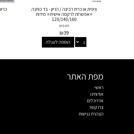
ציפית או כרית רביצה / הריון - בד כותנה
כריו
⭐אפשרות לרקמה אישית⭐ מידות
120/140/160
₪
149
₪
39
הוספה לעגלה
מפת האתר
ראשי
אודותינו
אדריכלים
צרו קשר
הצהרת נגישות