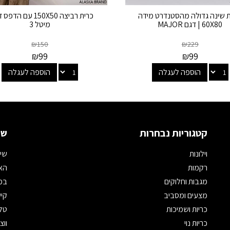
ת שינה גדולה מהסטנדרט מידה
כרית רביצה 150X50 עם הד
60X80 | דגם MAJOR
מיטל 3
₪
150
₪
229
₪
99
₪
99
הוספה לעגלה
הוספה לעגלה
קטגוריות נבחרות
שמ
וילונות
שיר
רקמות
האת
מגבות וחלוקים
במי
מצעים ומסביב
קיש
כריות ושמיכות
טלפון: 
כריות נוי
ווצאפ: 