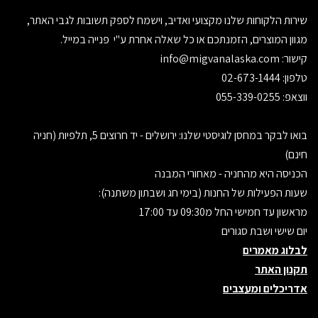
שירות הלקוחות שלנו מקצועי ואדיב, וישמח לספק תשובות לגבי האתר,
מגוון המוצרים, הזמנתכם או כל שאלה אחרת ע"י פנייה במייל.
קישור:
info@migvanalaska.com
טלפון: 02-673-1444
ווצאפ: 055-339-0255
בואו לבקר במחסן לוגיסטי שלנו: ירושלים - יד חרוצים 5, תלפיות (חניה
חינם)
הכניסה היא מהחניה - מאחורי המבנה
שעות הפעילות של החנות (בימי חג ושבתון משתנה):
מראשון עד חמישי החל מ09:30 עד 17:00
יום שישי ושבת סגורים
לבלוג מאמרים
תקנון האתר
אדריכלים ומעצבים