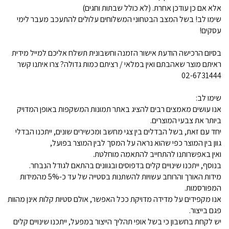
אלא אם כן עודכן אחרת. (לא כולל שבתות וחגים)
שימו לב! בשל המצב הבטחוני המשלוחים עלולים להתעכב מעבר לימי
עסקים!
בסיום הרכישה הודעת אישור הזמנה וחשבונית תשלח אליכם למייל מידית
ראיתם מוצר שאהבתם ואין במלאי / רציתם כמות גדולה? צרו איתנו קשר
02-6731444
שימו לב:
אנו עושים מאמצים רבים להציג באתר תמונות המשקפות באופן המדויק
ביותר את צבעי המוצרים.
יחד עם זאת, בשל הבדלים בין צגי מחשב ומכשירים שונים, ייתכנו הבדלי
גוון בין המוצר כפי שהוא נראה על המסך לבין המוצר בפועל,
ואין באפשרותנו להתחייב להתאמה מוחלטת.
בנוסף, ייתכנו שינויים קלים בדפוסים ובגוונים בהתאם לגודל הנבחר.
מידות האורך והרוחב עשויות להשתנות בסטייה של עד כ-5% מהמידות
המפורסמות.
אנו מקפידים על מדידה מדויקת ככל האפשר, אולם סטיות קלות אינן מהוות
פגם בייצור.
יש לקחת בחשבון כי בשל אופי תהליך הייצור במפעל, ייתכנו שינויים קלים