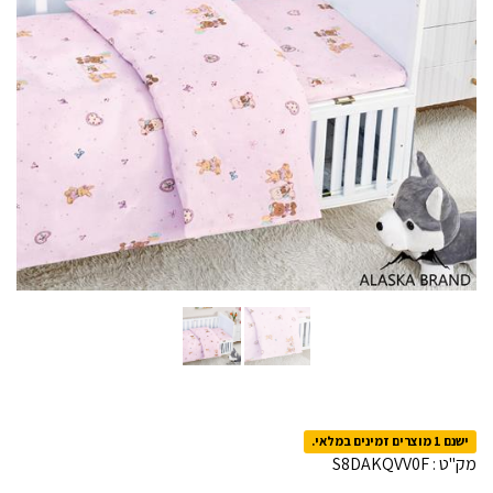
ישנם 1 מוצרים זמינים במלאי.
מק"ט :
S8DAKQVV0F