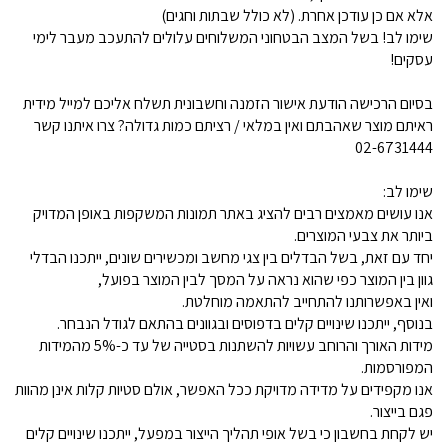
אלא אם כן עודכן אחרת. (לא כולל שבתות וחגים)
שימו לב! בשל המצב הבטחוני המשלוחים עלולים להתעכב מעבר לימי
עסקים!
בסיום הרכישה הודעת אישור הזמנה וחשבונית תשלח אליכם למייל מידית
ראיתם מוצר שאהבתם ואין במלאי / רציתם כמות גדולה? צרו איתנו קשר
02-6731444
שימו לב:
אנו עושים מאמצים רבים להציג באתר תמונות המשקפות באופן המדויק
ביותר את צבעי המוצרים.
יחד עם זאת, בשל הבדלים בין צגי מחשב ומכשירים שונים, ייתכנו הבדלי
גוון בין המוצר כפי שהוא נראה על המסך לבין המוצר בפועל,
ואין באפשרותנו להתחייב להתאמה מוחלטת.
בנוסף, ייתכנו שינויים קלים בדפוסים ובגוונים בהתאם לגודל הנבחר.
מידות האורך והרוחב עשויות להשתנות בסטייה של עד כ-5% מהמידות
המפורסמות.
אנו מקפידים על מדידה מדויקת ככל האפשר, אולם סטיות קלות אינן מהוות
פגם בייצור.
יש לקחת בחשבון כי בשל אופי תהליך הייצור במפעל, ייתכנו שינויים קלים