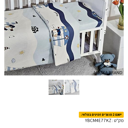
ישנם 2 מוצרים זמינים במלאי.
מק"ט :
YBCM4E77KZ