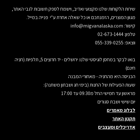
שירות הלקוחות שלנו מקצועי ואדיב, וישמח לספק תשובות לגבי האתר,
מגוון המוצרים, הזמנתכם או כל שאלה אחרת ע"י פנייה במייל.
קישור:
info@migvanalaska.com
טלפון: 02-673-1444
ווצאפ: 055-339-0255
בואו לבקר במחסן לוגיסטי שלנו: ירושלים - יד חרוצים 5, תלפיות (חניה
חינם)
הכניסה היא מהחניה - מאחורי המבנה
שעות הפעילות של החנות (בימי חג ושבתון משתנה):
מראשון עד חמישי החל מ09:30 עד 17:00
יום שישי ושבת סגורים
לבלוג מאמרים
תקנון האתר
אדריכלים ומעצבים