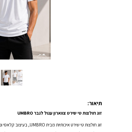
תיאור:
זוג חולצות טי שירט צווארון עגול לגבר UMBRO
זוג חולצות טי שירט איכותיות מבית UMBRO, בעיצוב קלאסי ונקי המתאים לשימוש יומיומי, לעבודה, לספורט ולפנאי.