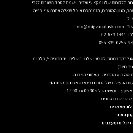
ות הלקוחות שלנו מקצועי ואדיב, וישמח לספק תשובות לגבי
ר, מגוון המוצרים, הזמנתכם או כל שאלה אחרת ע"י פנייה
יל.
ור:
info@migvanalaska.com
02-673-1444
055-339-0255
בואו לבקר במחסן לוגיסטי שלנו: ירושלים - יד חרוצים 5, תלפיות
יה חינם)
יסה היא מהחניה - מאחורי המבנה
ת הפעילות של החנות (בימי חג ושבתון משתנה):
ון עד חמישי החל מ09:30 עד 17:00
 שישי ושבת סגורים
לוג מאמרים
נון האתר
ריכלים ומעצבים