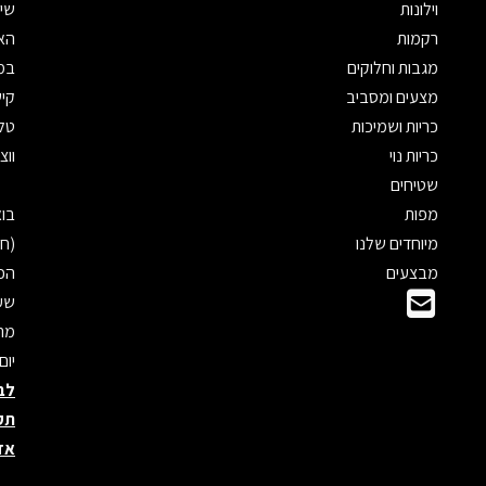
וילונות
שיר
רקמות
האת
מגבות וחלוקים
במי
מצעים ומסביב
קיש
כריות ושמיכות
טלפון: 
כריות נוי
ווצאפ: 
שטיחים
מפות
מיוחדים שלנו
(חנ
מבצעים
הכנ
שעו
מראש
יום
לב
תק
אד