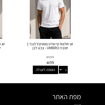
זוג חולצות טי שירט צווארון V לגבר |
יומברו UMBRO - צבע לבן
יו
₪
150
₪
59
הוספה לעגלה
מפת האתר