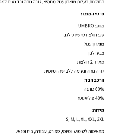
החולצות בעלות צווארון עגול מחמיא, גזרה נוחה ובד נעים למג
פרטי המוצר:
מותג: UMBRO
סוג: חולצת טי שירט לגבר
צווארון: עגול
צבע: לבן
מארז: 2 חולצות
גזרה נוחה ונעימה ללבישה יומיומית
הרכב הבד:
60% כותנה
40% פוליאסטר
מידות:
S, M, L, XL, XXL, 3XL
מתאימות לשימוש יומיומי, ספורט, עבודה, בית ופנאי.