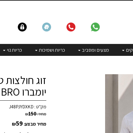
קים
מצעים ומסביב
כריות ושמיכות
כריות נוי
זוג חולצות ט
יומברו UMBRO - צבע לבן
מק"ט :
J48PJYDXKD
150
מחיר:
₪
59
מחיר מבצע:
₪