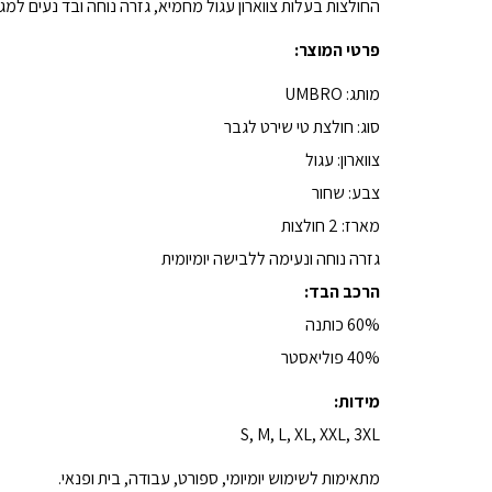
החולצות בעלות צווארון עגול מחמיא, גזרה נוחה ובד נעים למג
פרטי המוצר:
מותג: UMBRO
סוג: חולצת טי שירט לגבר
צווארון: עגול
צבע: שחור
מארז: 2 חולצות
גזרה נוחה ונעימה ללבישה יומיומית
הרכב הבד:
60% כותנה
40% פוליאסטר
מידות:
S, M, L, XL, XXL, 3XL
מתאימות לשימוש יומיומי, ספורט, עבודה, בית ופנאי.