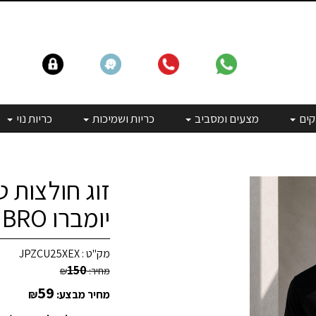
קים
מצעים ומסביב
כריות ושמיכות
כריות נוי
זוג חולצות ט
יומברו UMBRO - צבע שחור
מק"ט :
JPZCU25XEX
150
מחיר:
₪
59
מחיר מבצע:
₪