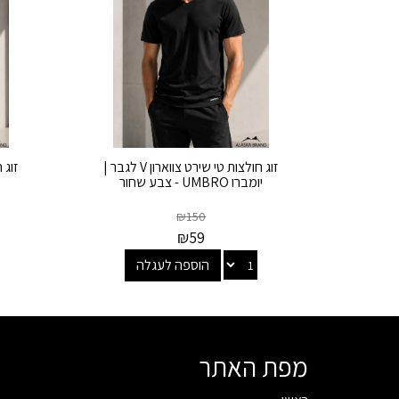
זוג חולצות טי שירט צווארון V לגבר |
יומברו UMBRO - צבע שחור
₪
150
₪
59
הוספה לעגלה
מפת האתר