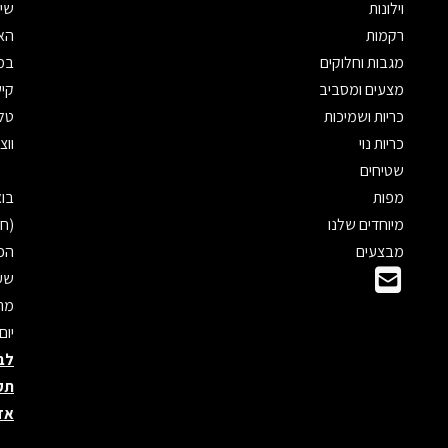
וילונות
שיר
רקמות
האת
מגבות וחלוקים
במי
מצעים ומסביב
קיש
כריות ושמיכות
טלפון: 
כריות נוי
ווצאפ: 
שטיחים
מפות
מיוחדים שלנו
(חנ
מבצעים
הכנ
שעו
מראש
יום
לב
תק
אד