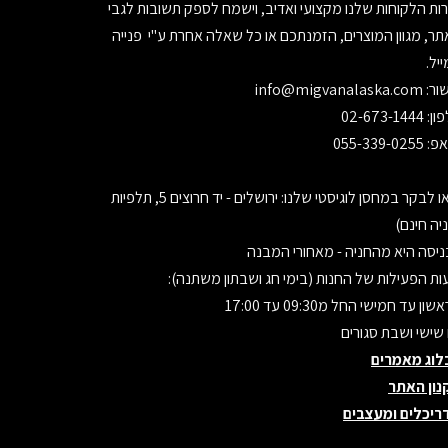
ות הלקוחות שלנו מקצועי ואדיב, וישמח לספק תשובות לגבי
ר, מגוון המוצרים, הזמנתכם או כל שאלה אחרת ע"י פנייה
יל.
ור:
info@migvanalaska.com
02-673-1444
055-339-0255
בואו לבקר במחסן לוגיסטי שלנו: ירושלים - יד חרוצים 5, תלפיות
יה חינם)
יסה היא מהחניה - מאחורי המבנה
ת הפעילות של החנות (בימי חג ושבתון משתנה):
ון עד חמישי החל מ09:30 עד 17:00
 שישי ושבת סגורים
לוג מאמרים
נון האתר
ריכלים ומעצבים