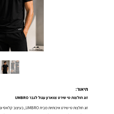
תיאור:
זוג חולצות טי שירט צווארון עגול לגבר UMBRO
זוג חולצות טי שירט איכותיות מבית UMBRO, בעיצוב קלאסי ונקי המתאים לשימוש יומיומי, לעבודה, לספורט ולפנאי.