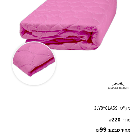
מק"ט :
3JY8Y8LA5S
220
מחיר:
₪
99
מחיר מבצע:
₪