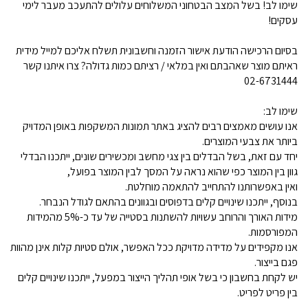
שימו לב! בשל המצב הבטחוני המשלוחים עלולים להתעכב מעבר לימי
עסקים!
בסיום הרכישה הודעת אישור הזמנה וחשבונית תשלח אליכם למייל מידית
ראיתם מוצר שאהבתם ואין במלאי / רציתם כמות גדולה? צרו איתנו קשר
02-6731444
שימו לב:
אנו עושים מאמצים רבים להציג באתר תמונות המשקפות באופן המדויק
ביותר את צבעי המוצרים.
יחד עם זאת, בשל הבדלים בין צגי מחשב ומכשירים שונים, ייתכנו הבדלי
גוון בין המוצר כפי שהוא נראה על המסך לבין המוצר בפועל,
ואין באפשרותנו להתחייב להתאמה מוחלטת.
בנוסף, ייתכנו שינויים קלים בדפוסים ובגוונים בהתאם לגודל הנבחר.
מידות האורך והרוחב עשויות להשתנות בסטייה של עד כ-5% מהמידות
המפורסמות.
אנו מקפידים על מדידה מדויקת ככל האפשר, אולם סטיות קלות אינן מהוות
פגם בייצור.
יש לקחת בחשבון כי בשל אופי תהליך הייצור במפעל, ייתכנו שינויים קלים
בין פריט לפריט.