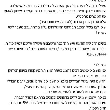
לימים הללו.
משלוחים בעלי נפח גדול כגון מוטות עלולים להתעכב בזמני המשלוח.
הזמנות באיסוף עצמי: נא לא להגיע מראש, אנחנו מתקשרים שניתן לאסוף
את המוצרים מהסניף,
אלא אם כן עודכן אחרת. (לא כולל שבתות וחגים)
שימו לב! בשל המצב הבטחוני המשלוחים עלולים להתעכב מעבר לימי
עסקים!
בסיום הרכישה הודעת אישור הזמנה וחשבונית תשלח אליכם למייל מידית
ראיתם מוצר שאהבתם ואין במלאי / רציתם כמות גדולה? צרו איתנו קשר
02-6731444
שימו לב:
אנו עושים מאמצים רבים להציג באתר תמונות המשקפות באופן המדויק
ביותר את צבעי המוצרים.
יחד עם זאת, בשל הבדלים בין צגי מחשב ומכשירים שונים, ייתכנו הבדלי
גוון בין המוצר כפי שהוא נראה על המסך לבין המוצר בפועל,
ואין באפשרותנו להתחייב להתאמה מוחלטת.
בנוסף, ייתכנו שינויים קלים בדפוסים ובגוונים בהתאם לגודל הנבחר.
מידות האורך והרוחב עשויות להשתנות בסטייה של עד כ-5% מהמידות
המפורסמות.